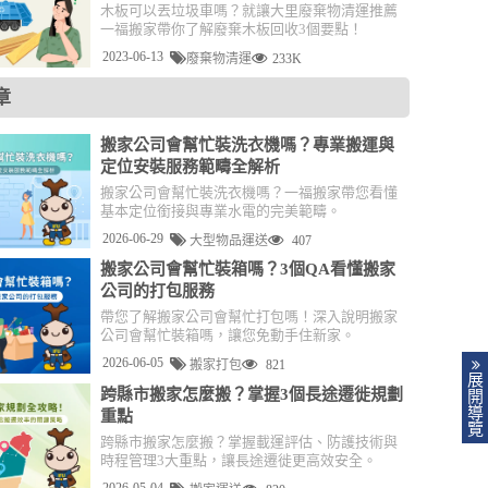
木板可以丟垃圾車嗎？就讓大里廢棄物清運推薦
一福搬家帶你了解廢棄木板回收3個要點！
2023-06-13
廢棄物清運
233K
章
搬家公司會幫忙裝洗衣機嗎？專業搬運與
定位安裝服務範疇全解析
搬家公司會幫忙裝洗衣機嗎？一福搬家帶您看懂
基本定位銜接與專業水電的完美範疇。
2026-06-29
大型物品運送
407
搬家公司會幫忙裝箱嗎？3個QA看懂搬家
公司的打包服務
帶您了解搬家公司會幫忙打包嗎！深入說明搬家
公司會幫忙裝箱嗎，讓您免動手住新家。
2026-06-05
搬家打包
821
展
跨縣市搬家怎麼搬？掌握3個長途遷徙規劃
開
導
重點
覽
跨縣市搬家怎麼搬？掌握載運評估、防護技術與
時程管理3大重點，讓長途遷徙更高效安全。
2026-05-04