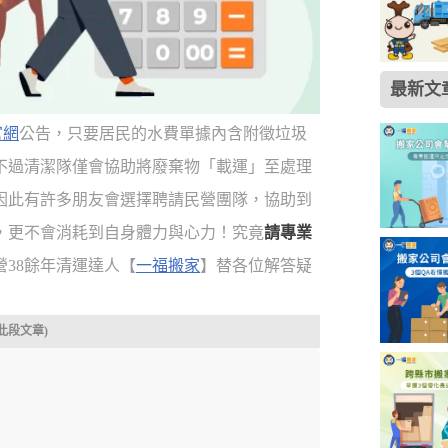
最新文
官網
公告，只要居民的水費單據內含附徵垃圾
不過清潔隊僅會協助將廢棄物「載運」至處理
因此有許多朋友會選擇聘請民營團隊，協助到
，更不會消耗到自身體力與心力！究竟
請專業
營38餘年清運達人【
一福搬家
】替各位解答疑
此段文章)
▼