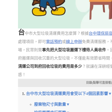
台
中市大型垃圾清運費用怎麼算？根據
台中環保局
處理項目，即可
電話預約
或
線上申辦
免費清運服務，
場，民眾則需
事先把大型垃圾搬運下樓待人員收件
。
府搬運與回收沉重的大型垃圾，不僅能有效節省時間
清運公司到府回收垃圾的費用是多少
？就讓在深耕經
惑！
目錄(點擊可直接看
台中市大型垃圾清運費用會受以下4個因素影響
廢棄物尺寸與數量▼