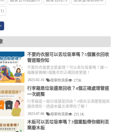
1)
+
章
不要的衣服可以丟垃圾車嗎？5個舊衣回收
管道報你知
不要的衣服要怎麼處理？可以丟垃圾車嗎？讓一
福搬家揭曉5個舊衣的正確回收管道！
2023-02-16
廢棄物清運
275K
行李箱是垃圾還是回收？4個正確處理管道
一次統整
行李箱是一般垃圾還是回收？4個合法清運管道與
適用情形，透過本篇文章帶你了解！
2023-07-06
廢棄物清運
255.1K
木板可以丟垃圾車嗎？3個重點帶你順利丟
棄廢木板