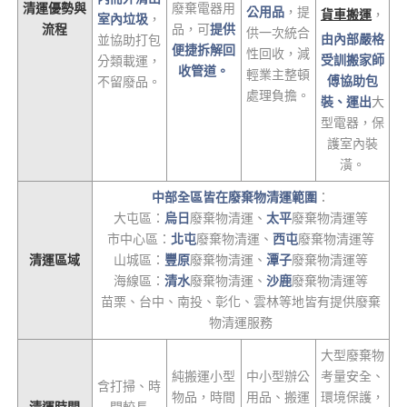
清運優勢與
廢棄電器用
公用品
，提
貨車搬運
，
室內垃圾
，
流程
品，可
提供
供一次統合
由內部嚴格
並協助打包
便捷拆解回
性回收，減
受訓搬家師
分類載運，
收管道。
輕業主整頓
傅協助包
不留廢品。
處理負擔。
裝、運出
大
型電器，保
護室內裝
潢。
中部全區皆在廢棄物清運範圍
：
大屯區：
烏日
廢棄物清運、
太平
廢棄物清運等
市中心區：
北屯
廢棄物清運、
西屯
廢棄物清運等
清運區域
山城區：
豐原
廢棄物清運、
潭子
廢棄物清運等
海線區：
清水
廢棄物清運、
沙鹿
廢棄物清運等
苗栗、台中、南投、彰化、雲林等地皆有提供廢棄
物清運服務
大型廢棄物
純搬運小型
中小型辦公
考量安全、
含打掃、時
物品，時間
用品、搬運
環境保護，