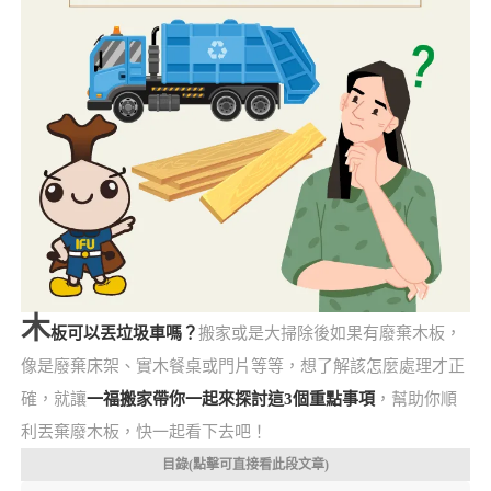
木
板可以丟垃圾車嗎？
搬家或是大掃除後如果有廢棄木板，
像是廢棄床架、實木餐桌或門片等等，想了解該怎麼處理才正
確，就讓
一福搬家帶你一起來探討這3個重點事項
，幫助你順
利丟棄廢木板，快一起看下去吧！
目錄(點擊可直接看此段文章)