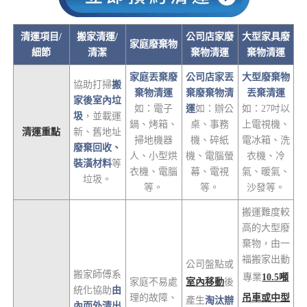
清運項目/
搬家清運/
公司店家廢
大型家具廢
家庭廢棄物
細節
清潔
棄物清運
棄物清運
家庭丟棄廢
公司店家丟
大型廢棄物
協助打掃
搬
棄物清運
棄廢棄物清
丟棄清運
家後室內垃
如：電子
運
如：辦公
如：27吋以
圾
，並載運
鍋、烤箱、
桌、事務
上電視機、
清運重點
新、舊地址
掃地機器
機、碎紙
電冰箱、洗
廢棄回收、
人、小型烘
機、電腦螢
衣機、冷
裝潢材料
等
衣機、電腦
幕、電視
氣、暖氣、
垃圾。
等。
等。
沙發等。
搬運難度較
高的大型廢
棄物，由一
福搬家出動
公司盤點或
搬家師傅系
專業
10.5噸
家庭不易處
室內移動
後
統化協助
由
理的故障、
吊車或中型
產生
淘汰辦
內而外清出