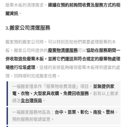
廢棄木板的清理需求，
建議在預約前詢問收費及服務方式的相
關資訊
。
3.搬家公司清運服務
搬家預約搬家公司時，可以特別告知他們需要處理廢棄的木
板。搬家公司所提供的
廢棄物清運服務
可以
協助在服務期間一
併收取這些廢棄木板，並將它們運送到符合規定的廢棄物處理
場進行垃圾處理
。這樣的安排能夠確保廢棄木板得到適當的處
理，同時順利完成搬家任務。
一福搬家僅承作「廢棄物收費清運」項目，
並無提供家
電、衣物、大型家具收購、免費回收服務
。若有以上需求
請洽
全台環保局
。
一福搬家服務地區為：
台中、苗栗、彰化、南投、雲林
。
預約服務前敬請留意。