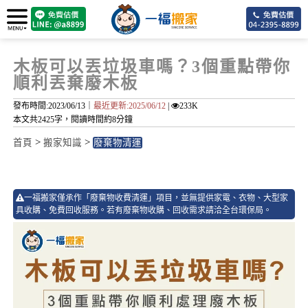
木板可以丟垃圾車嗎？3個重點帶你
順利丟棄廢木板
發布時間:2023/06/13｜
最近更新:2025/06/12
|
233K
本文共2425字，閱讀時間約8分鐘
>
>
首頁
搬家知識
廢棄物清運
82
一福搬家僅承作「廢棄物收費清運」項目，並無提供家電、衣物、大型家
具收購、免費回收服務。若有廢棄物收購、回收需求請洽全台環保局。