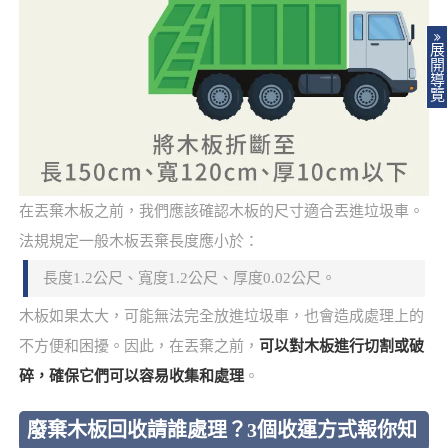
展
開
導
覽
在丟棄木板之前，我們應該確認木板的尺寸適合丟進垃圾車。
法規規定一般木板丟棄長度應小於：
長度1.2公尺、寬度1.2公尺、厚度0.02公尺。
木板如果太大，可能無法完全放進垃圾車，也會造成處理上的
不方便和困擾。因此，在丟棄之前，
可以對木板進行切割或破
碎，確保它們可以容易收集和處理
。
廢棄木板回收請誰處理？3個收運方式報你知