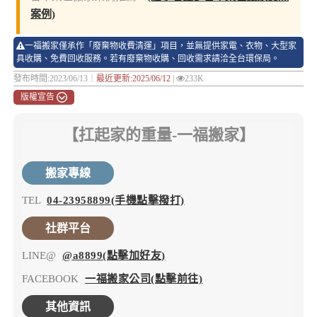
案例)
一福搬家僅承作「廢棄物收費清運」項目，並無提供家電、衣物、大型家
具收購、免費回收服務。若有廢棄物收購、回收需求請洽全台環保局。
發布時間:2023/06/13｜
最近更新:2025/06/12
|
233K
版權宣告
【扛起家的重量-一福搬家】
搬家專線
TEL
04-23958899(手機點擊撥打)
社群平台
LINE@
@a8899(點擊加好友)
FACEBOOK
一福搬家公司(點擊前往)
其他資訊