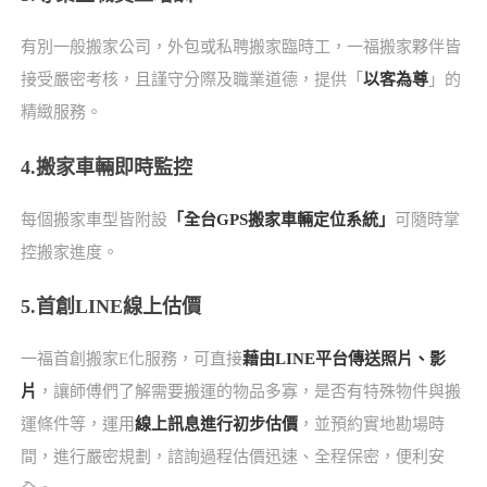
有別一般搬家公司，外包或私聘搬家臨時工，一福搬家夥伴皆
接受嚴密考核，且謹守分際及職業道德，提供「
以客為尊
」的
精緻服務。
4.搬家車輛即時監控
每個搬家車型皆附設
「全台GPS搬家車輛定位系統」
可隨時掌
控搬家進度。
5.首創LINE線上估價
一福首創搬家E化服務，可直接
藉由LINE平台傳送照片、影
片
，讓師傅們了解需要搬運的物品多寡，是否有特殊物件與搬
運條件等，運用
線上訊息進行初步估價
，並預約實地勘場時
間，進行嚴密規劃，諮詢過程估價迅速、全程保密，便利安