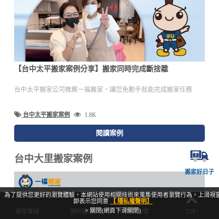
【台中太平搬家案例分享】搬家同時完成斷捨離
台中太平搬家公司推薦一福搬家，讓您免動手就能完成搬家任務
台中太平搬家案例
1.8K
閱讀案例
台中大里搬家案例
搬家好日子
為了提供您更好的瀏覽體驗，本網站使用相關技術來蒐集使用者瀏覽行為，上滑視
即表示您同意
【 隱私權聲明】
× 關閉(網頁下滑關閉)
搬家專線
預約搬家
免費估價
TOP↑