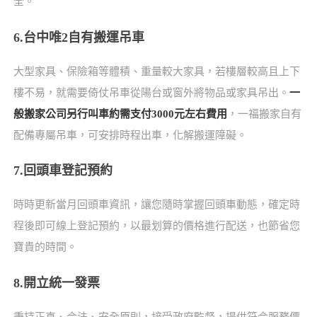
全。
6.台中唯2自有搬運吊車
大型家具、保險箱等體積、重量較大家具，若樓層較高且上下
樓不易，就需要倚仗吊車從陽台或窗外將物品或家具吊出。
一
般搬家公司另行叫車約需支付3000元左右費用
，一福搬家自有
配備專屬吊車，可安排時程出車，化解搬運障礙。
7.回頭車登記預約
時時更新當月回頭車資訊，讓您隨時掌握回頭車動態，確定時
程後即可線上登記預約，以最划算的價格進行配送，也節省您
寶貴的時間。
8.開立統一發票
秉持正直、合法、安全原則，接受政府監督，提供符合服務價