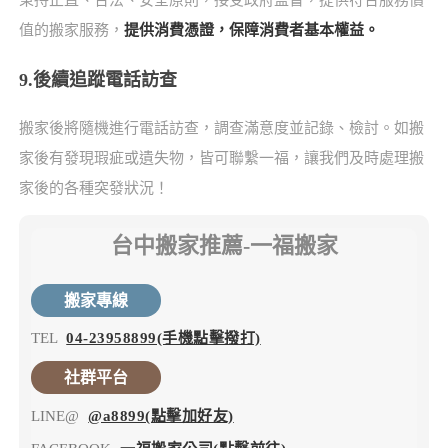
值的搬家服務，
提供消費憑證，保障消費者基本權益。
9.後續追蹤電話訪查
搬家後將隨機進行電話訪查，調查滿意度並記錄、檢討。如搬
家後有發現瑕疵或遺失物，皆可聯繫一福，讓我們及時處理搬
家後的各種突發狀況！
台中搬家推薦-一福搬家
搬家專線
TEL
04-23958899(手機點擊撥打)
社群平台
LINE@
@a8899(點擊加好友)