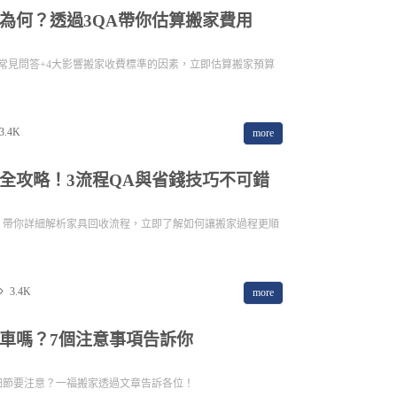
為何？透過3QA帶你估算搬家費用
常見問答+4大影響搬家收費標準的因素，立即估算搬家預算
3.4K
more
全攻略！3流程QA與省錢技巧不可錯
？帶你詳細解析家具回收流程，立即了解如何讓搬家過程更順
3.4K
more
車嗎？7個注意事項告訴你
細節要注意？一福搬家透過文章告訴各位！