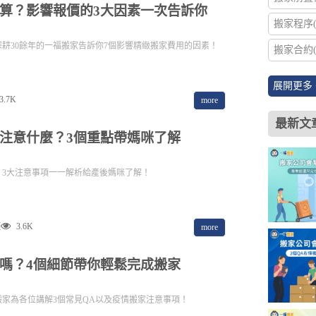
算？影響報價的3大因素一次告訴你
搬家程序(
耕30餘年的一福搬家告訴你7個影響精緻搬家費用的因素！
搬家合約(
展開更多 
3.7K
more
最新文
注意什麼？3個重點帶媽咪了解
？3大注意事項一一解析給產後媽咪了解！
項
3.6K
more
嗎？4個細節帶你輕鬆完成搬家
家為各位講解3個常見QA以及疫情搬家注意事項！