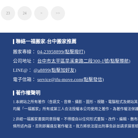
23
24
>
>>
聯絡一福搬家-台中搬家推薦
搬家專線：
04-23958899(點擊撥打)
公司地址：
台中市太平區旱溪東路二段300-1號(點擊導航)
LINE@：
@a8899(點擊加好友)
電子信箱：
service@ifu-move.com(點擊發信)
著作權聲明
1.本網站之所有著作（含語文、音樂、攝影、圖形、視聽、電腦程式及網站
均屬「一福搬家」所有或第三人合法授權本公司使用之著作，為著作權法保
2.非經一福搬家書面同意授權，不得擅自以任何形式重製、改作、編輯、散布
條所述內容，否則即屬違反著作權法，我方將依法提出刑事告訴並請求損害