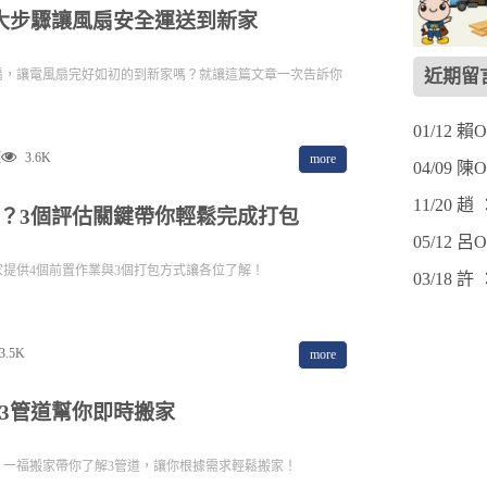
大步驟讓風扇安全運送到新家
近期留
扇，讓電風扇完好如初的到新家嗎？就讓這篇文章一次告訴你
01/12 
項
3.6K
more
04/09 
11/20 
？3個評估關鍵帶你輕鬆完成打包
05/12 
提供4個前置作業與3個打包方式讓各位了解！
03/18 
3.5K
more
3管道幫你即時搬家
？一福搬家帶你了解3管道，讓你根據需求輕鬆搬家！