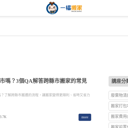
市嗎？3個QA解答跨縣市搬家的常見
講座分類
嗎？了解跨縣市搬遷的流程，讓搬家變得更順利、省時又省力
廢棄物清運
搬家打包攻
搬家費用(2
3.7K
more
搬家前置作