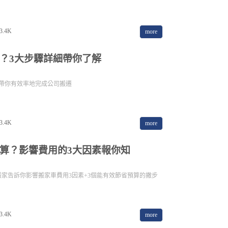
3.4K
more
？3大步驟詳細帶你了解
帶你有效率地完成公司搬遷
3.4K
more
算？影響費用的3大因素報你知
家告訴你影響搬家車費用3因素+3個能有效節省預算的撇步
3.4K
more