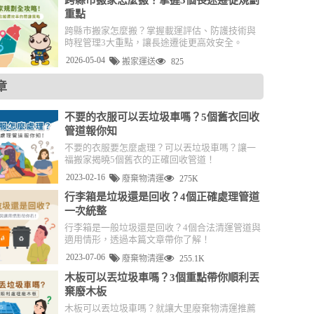
跨縣市搬家怎麼搬？掌握3個長途遷徙規劃
重點
跨縣市搬家怎麼搬？掌握載運評估、防護技術與
時程管理3大重點，讓長途遷徙更高效安全。
2026-05-04
搬家運送
825
章
不要的衣服可以丟垃圾車嗎？5個舊衣回收
管道報你知
不要的衣服要怎麼處理？可以丟垃圾車嗎？讓一
福搬家揭曉5個舊衣的正確回收管道！
2023-02-16
廢棄物清運
275K
行李箱是垃圾還是回收？4個正確處理管道
一次統整
行李箱是一般垃圾還是回收？4個合法清運管道與
適用情形，透過本篇文章帶你了解！
2023-07-06
廢棄物清運
255.1K
木板可以丟垃圾車嗎？3個重點帶你順利丟
棄廢木板
木板可以丟垃圾車嗎？就讓大里廢棄物清運推薦