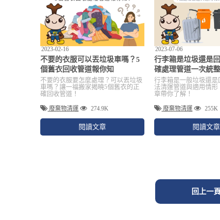
2023-02-16
2023-07-06
不要的衣服可以丟垃圾車嗎？5
行李箱是垃圾還是回
個舊衣回收管道報你知
確處理管道一次統
不要的衣服要怎麼處理？可以丟垃圾
行李箱是一般垃圾還是
車嗎？讓一福搬家揭曉5個舊衣的正
法清運管道與適用情形
確回收管道！
章帶你了解！
廢棄物清運
274.9K
廢棄物清運
255K
閱讀文章
閱讀文章
回上一