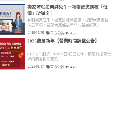
搬家流氓如何避免？一福提醒您別被「低
價」所吸引！
越到搬家旺季，搬家流氓越猖獗，提醒大家幾點
注意事項，希望大家都能開開心新搬好家！
2019/11/29
官方公告
4.6K
2025農曆新年【營業時間調整公告】
01/28(二)除夕~02/02(日)初五公休，歡迎有搬家需
求的朋友提前預約！
2025/01/17
官方公告
4.4K