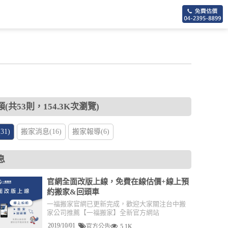
(共53則，154.3K次瀏覽)
1)
搬家消息(16)
搬家報導(6)
息
官網全面改版上線，免費在線估價+線上預
約搬家&回頭車
一福搬家官網已更新完成，歡迎大家關注台中搬
家公司推薦【一福搬家】全新官方網站
2019/10/01
官方公告
5.1K