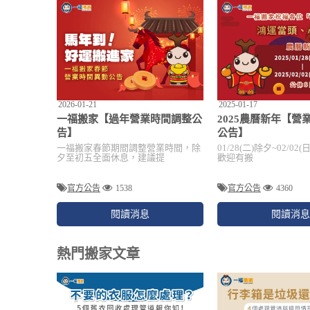
2026-01-21
2025-01-17
一福搬家【過年營業時間調整公
2025農曆新年【營
告】
公告】
一福搬家春節期間調整營業時間，除
01/28(二)除夕~02/0
夕至初五全面休息，建議提
歡迎有搬
官方公告
1538
官方公告
4360
閱讀消息
閱讀消息
熱門搬家文章