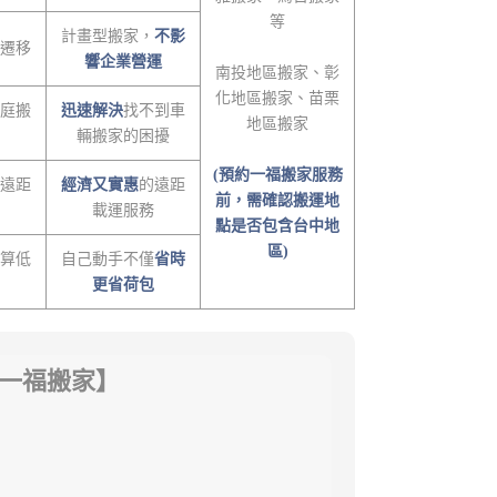
等
計畫型搬家，
不影
遷移
響企業營運
南投地區搬家、彰
化地區搬家、苗栗
庭搬
迅速解決
找不到車
地區搬家
輛搬家的困擾
(預約一福搬家服務
遠距
經濟又實惠
的遠距
前，需確認搬運地
載運服務
點是否包含台中地
區)
算低
自己動手不僅
省時
更省荷包
-一福搬家】