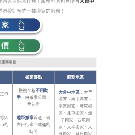
成搬家這個大任務！服務地區包含所有
大台中
透過按鈕預約一福搬家的服務！
型服務項目
搬家優點
服務地區
搬遷全程
不用動
大台中地區
：大里
工作
手
，由搬家公司一
搬家、南屯搬家、
手包辦
南區搬家、豐原搬
家、北屯搬家、潭
等因
遠距搬家
首選，省
子搬家、西屯搬
市的
去自行來回載運的
家、太平搬家、大
時間
雅搬家、烏日搬家