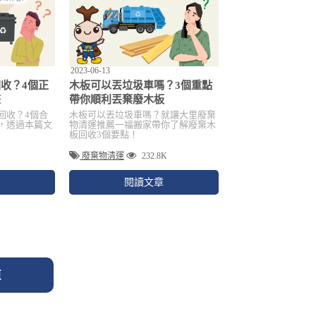
2023-06-13
收？4個正
木板可以丟垃圾車嗎？3個重點
整
帶你順利丟棄廢木板
回收？4個合
木板可以丟垃圾車嗎？就讓大里廢棄
，透過本篇文
物清運推薦一福搬家帶你了解廢棄木
板回收3個要點！
廢棄物清運
232.8K
閱讀文章
頁