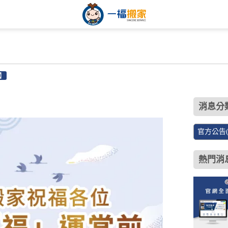
】
】
3
消息分類
官方公告(3
熱門消