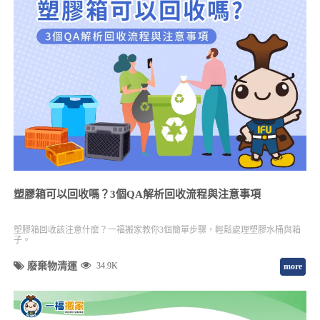
塑膠箱可以回收嗎？3個QA解析回收流程與注意事項
塑膠箱回收該注意什麼？一福搬家教你3個簡單步驟，輕鬆處理塑膠水桶與箱
子。
廢棄物清運
34.9K
more