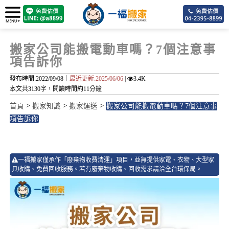
搬家公司能搬電動車嗎？7個注意事
項告訴你
發布時間:2022/09/08｜
最近更新:2025/06/06
|
3.4K
本文共3130字，閱讀時間約11分鐘
>
>
>
首頁
搬家知識
搬家運送
搬家公司能搬電動車嗎？7個注意事
項告訴你
7
一福搬家僅承作「廢棄物收費清運」項目，並無提供家電、衣物、大型家
具收購、免費回收服務。若有廢棄物收購、回收需求請洽全台環保局。