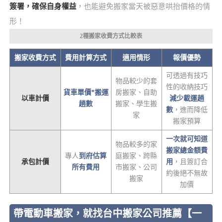
簽署，確保自身權益
，也能避免搬家當天被惡意哄抬價格的情
形！
2種搬家收費方式比較表
搬家收費方式
費用計算方式
適用情形
報價優勢
可透過有技巧
物品較少的套
性的收納技巧
貨車單價*搬運
房搬家、自助
以車計價
減少載運趟
趟數
搬家、學生搬
數
，進而降低
家
搬家預算
一次就可知道
物品較多的家
搬家總金額費
專人
到府估算
庭搬家、跨縣
承包計價
用
，且簽訂合
所有費用
市搬家、公司
約後絕不無故
搬家
加價
帶電動車搬家，就找台中搬家公司推薦【一