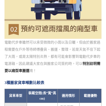
電動代步車雖然可以承受微微的小雨以及日曬，但由於搬家過
程需要在戶外等待師傅疊貨、搬運、整理，若是天氣不佳下起
了大雨，或是太陽特別炎熱，都有可能會影響到電動代步車的
電源箱，因此建議大家在與搬家公司簽約時，可以
特別註明需
要以廂型車搬運
唷！
3種搬家貨車噸數比較表
裝載空間(長*寬*高
貨車車型
適用情形
載運優勢
cm)