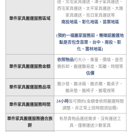
送、北屯家具運送、潭子家具運送、
西屯家具運送、太平家具運送、大雅
家具運送、烏日家具運送等
單件家具搬運服務區域
南投地區、彰化地區、苗栗地區
(預約一福搬家服務前，需確認搬運地
點是否包含苗栗、台中、南投、彰
化、雲林地區)
依照物品
的大小、重量、價值、是否
單件家具搬運服務金額
需拆卸、搬運難易度、距離、時間等
估價
搬沙發、搬冰箱、搬衣櫃、搬桌子、
單件家具搬運服務品項
搬床墊、搬椅子、搬電視等
24小時
皆可預約(金額會依照搬運時間
單件家具搬運服務時間
調整，非正常上班時間須加價)
單件家具搬運服務適合族
有昂貴物品運送需求、沒有運送工
群
具、僅需運送少數家具