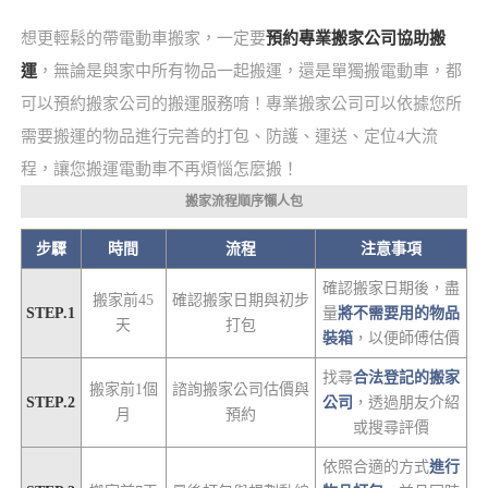
想更輕鬆的帶電動車搬家，一定要
預約專業搬家公司協助搬
運
，無論是與家中所有物品一起搬運，還是單獨搬電動車，都
可以預約搬家公司的搬運服務唷！專業搬家公司可以依據您所
需要搬運的物品進行完善的打包、防護、運送、定位4大流
程，讓您搬運電動車不再煩惱怎麼搬！
搬家流程順序懶人包
步驟
時間
流程
注意事項
確認搬家日期後，盡
搬家前45
確認搬家日期與初步
STEP.1
量
將不需要用的物品
天
打包
裝箱
，以便師傅估價
找尋
合法登記的搬家
搬家前1個
諮詢搬家公司估價與
STEP.2
公司
，透過朋友介紹
月
預約
或搜尋評價
依照合適的方式
進行