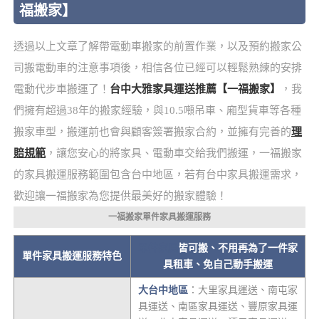
福搬家】
透過以上文章了解帶電動車搬家的前置作業，以及預約搬家公
司搬電動車的注意事項後，相信各位已經可以輕鬆熟練的安排
電動代步車搬運了！
台中大雅家具運送推薦【一福搬家】
，我
們擁有超過38年的搬家經驗，與10.5噸吊車、廂型貨車等各種
搬家車型，搬運前也會與顧客簽署搬家合約，並擁有完善的
理
賠規範
，讓您安心的將家具、電動車交給我們搬運，一福搬家
的家具搬運服務範圍包含台中地區，若有台中家具搬運需求，
歡迎讓一福搬家為您提供最美好的搬家體驗！
一福搬家單件家具搬運服務
單件家具
皆可搬、不用再為了一件家
單件家具搬運服務特色
具租車、免自己動手搬運
大台中地區
：大里家具運送、南屯家
具運送、南區家具運送、豐原家具運