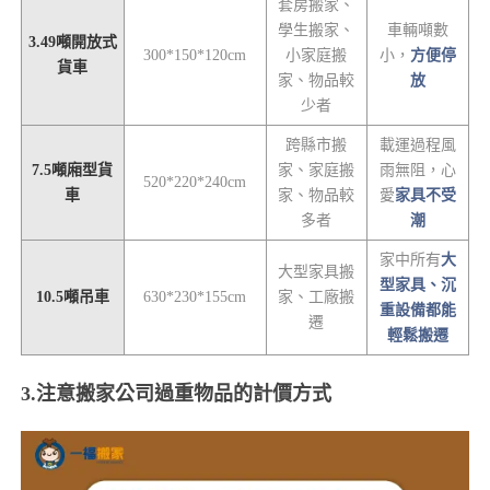
套房搬家、
學生搬家、
車輛噸數
3.49噸開放式
300*150*120cm
小家庭搬
小，
方便停
貨車
家、物品較
放
少者
跨縣市搬
載運過程風
7.5噸廂型貨
家、家庭搬
雨無阻，心
520*220*240cm
車
家、物品較
愛
家具不受
多者
潮
家中所有
大
大型家具搬
型家具、沉
10.5噸吊車
630*230*155cm
家、工廠搬
重設備都能
遷
輕鬆搬遷
3.注意搬家公司過重物品的計價方式