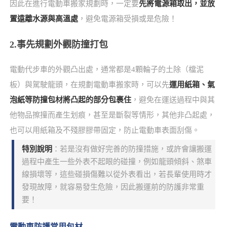
因此在進行電動車搬家規劃時，一定要
先將電源箱取出，並放
置遠離水源與高溫處
，避免電源箱受損或是危險！
2.事先規劃外觀防撞打包
電動代步車的外觀凸出處，通常都是4顆輪子的土除（檔泥
板）與駕駛龍頭，在規劃電動車搬家時，可以先
運用紙箱、氣
泡紙等防撞包材將凸起的部分包裹住
，避免在運送過程中與其
他物品擦撞而產生划痕，甚至是斷裂等情形，其他非凸起處，
也可以用紙箱及不殘膠膠帶固定，防止電動車表面刮傷。
特別說明
：若是沒有做好完善的防撞措施，或許會讓搬運
過程中產生一些外表不起眼的碰撞，例如龍頭傾斜、煞車
線損壞等，這些碰損傷難以從外表看出，若長輩使用時才
發現故障，就容易發生危險，因此搬運前的防護非常重
要！
電動車防護常用包材