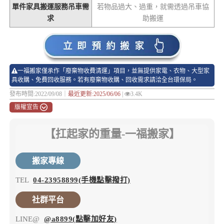
單件家具搬運服務吊車需
若物品過大、過重，就需透過吊車協
求
助搬運
一福搬家僅承作「廢棄物收費清運」項目，並無提供家電、衣物、大型家
具收購、免費回收服務。若有廢棄物收購、回收需求請洽全台環保局。
發布時間:2022/09/08｜
最近更新:2025/06/06
|
3.4K
版權宣告
【扛起家的重量-一福搬家】
搬家專線
TEL
04-23958899(手機點擊撥打)
社群平台
LINE@
@a8899(點擊加好友)