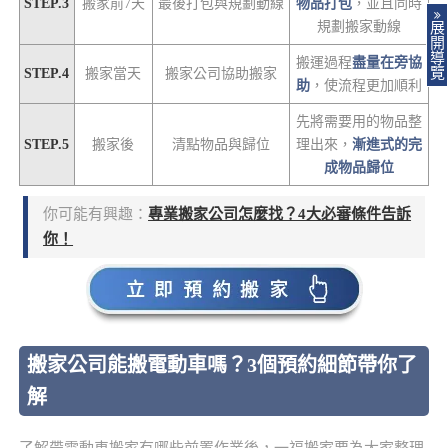
STEP.3
搬家前7天
最後打包與規劃動線
物品打包
，並且同時
規劃搬家動線
展
開
導
搬運過程
盡量在旁協
覽
STEP.4
搬家當天
搬家公司協助搬家
助
，使流程更加順利
先將需要用的物品整
STEP.5
搬家後
清點物品與歸位
理出來，
漸進式的完
成物品歸位
你可能有興趣：
專業搬家公司怎麼找？4大必審條件告訴
你！
搬家公司能搬電動車嗎？3個預約細節帶你了
解
了解帶電動車搬家有哪些前置作業後，一福搬家要為大家整理