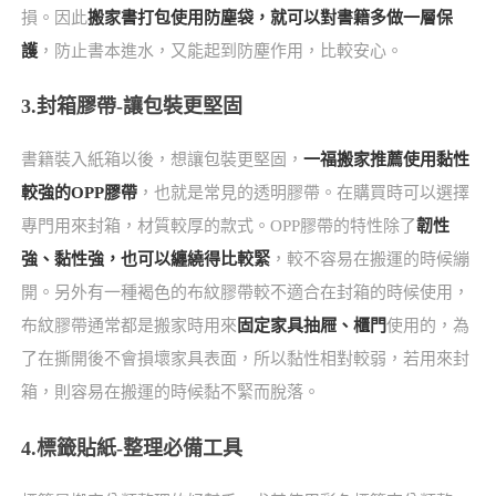
損。因此
搬家書打包使用防塵袋，就可以對書籍多做一層保
護
，防止書本進水，又能起到防塵作用，比較安心。
3.封箱膠帶-讓包裝更堅固
書籍裝入紙箱以後，想讓包裝更堅固，
一福搬家推薦使用黏性
較強的OPP膠帶
，也就是常見的透明膠帶。在購買時可以選擇
專門用來封箱，材質較厚的款式。OPP膠帶的特性除了
韌性
強、黏性強，也可以纏繞得比較緊
，較不容易在搬運的時候繃
開。另外有一種褐色的布紋膠帶較不適合在封箱的時候使用，
布紋膠帶通常都是搬家時用來
固定家具抽屜、櫃門
使用的，為
了在撕開後不會損壞家具表面，所以黏性相對較弱，若用來封
箱，則容易在搬運的時候黏不緊而脫落。
4.標籤貼紙-整理必備工具