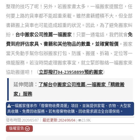
整理的技巧了呢！另外，若搬家書太多，一福搬家提醒您，任
何要上路的貨車都不能超重乘載。雖然書籍體積不大，但全部
書籍搬上貨車也可能造成超重的狀況。因此，為了避免搬家糾
紛，
台中搬家公司推薦一福搬家
！只要一通電話，我們就會
免
費到府評估家具、書籍和其他物品的數量，並確實報價
。搬家
當天免動手幫你包辦搬家打包、防護、搬運、拆箱、定位等一
條龍服務。若沒時間處理搬家事宜，就立緊即聯絡一福搬家來
協助搬運吧！（
立即撥打04-23958899預約搬家
）
延伸閱讀：
了解台中搬家公司推薦-一福搬家「精緻搬
家」服務
一福搬家僅承作「廢棄物收費清運」項目，並無提供家電、衣物、大型家
具收購、免費回收服務。若有廢棄物收購、回收需求請洽全台環保局。
發布時間:2020/05/07｜
最近更新:2024/06/04
|
23.9K
版權宣告