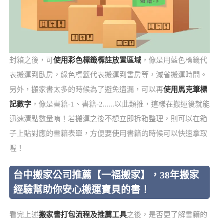
封箱之後，可
使用彩色標籤標註放置區域
，像是用藍色標籤代
表搬運到臥房，綠色標籤代表搬運到書房等，減省搬運時間。
另外，搬家書太多的時候為了避免遺漏，可以再
使用馬克筆標
記數字
，像是書籍-1、書籍-2......以此類推，這樣在搬運後就能
迅速清點數量唷！若搬運之後不想立即拆箱整理，則可以在箱
子上貼對應的書籍表單，方便要使用書籍的時候可以快速拿取
喔！
台中搬家公司推薦【一福搬家】，38年搬家
經驗幫助你安心搬運寶貝的書！
看完上述
搬家書打包流程及推薦工具
之後，是否更了解書籍的