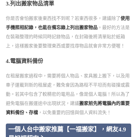
3.列出搬家物品清單
你是否會怕搬家後東西找不到呢？若東西很多，建議除了
使用
手機照相記錄，也能在備忘錄上列出搬家物品
。最好的方法是
在裝箱整理的時候同時記錄物品，在封箱後將清單貼於紙箱
上，這樣搬家後要整理東西或要找尋物品就會非常方便喔！
4.電腦資料備份
在租屋搬家過程中，需要將個人物品、家具搬上搬下，以及用
車子運載到新的租屋處，難免會因為路程不平坦而有碰撞或震
動。若其中包含了較精密的電用品，像是個人電腦！所以為了
避免電腦在搬運途中出現狀況，建議
搬家前先將電腦內的重要
資料備份、存檔
，以免重要的回憶與個人資料流失！
一個人台中搬家推薦【一福搬家】，網友4.9