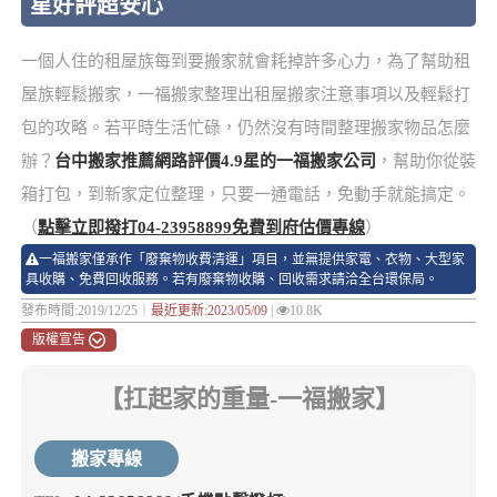
星好評超安心
一個人住的租屋族每到要搬家就會耗掉許多心力，為了幫助租
屋族輕鬆搬家，一福搬家整理出租屋搬家注意事項以及輕鬆打
包的攻略。若平時生活忙碌，仍然沒有時間整理搬家物品怎麼
辦？
台中搬家推薦網路評價4.9星的一福搬家公司
，幫助你從裝
箱打包，到新家定位整理，只要一通電話，免動手就能搞定。
（
點擊立即撥打04-23958899免費到府估價專線
）
一福搬家僅承作「廢棄物收費清運」項目，並無提供家電、衣物、大型家
具收購、免費回收服務。若有廢棄物收購、回收需求請洽全台環保局。
發布時間:2019/12/25｜
最近更新:2023/05/09
|
10.8K
版權宣告
【扛起家的重量-一福搬家】
搬家專線