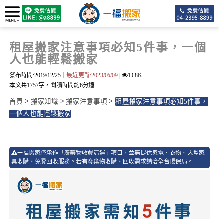
租屋搬家注意事項必知5件事，一個
人也能輕鬆搬家
發布時間:2019/12/25｜
最近更新:2023/05/09
|
10.8K
本文共1757字，閱讀時間約6分鐘
>
>
>
首頁
搬家知識
搬家注意事項
租屋搬家注意事項必知5件事，
一個人也能輕鬆搬家
5
一福搬家僅承作「廢棄物收費清運」項目，並無提供家電、衣物、大型家
具收購、免費回收服務。若有廢棄物收購、回收需求請洽全台環保局。