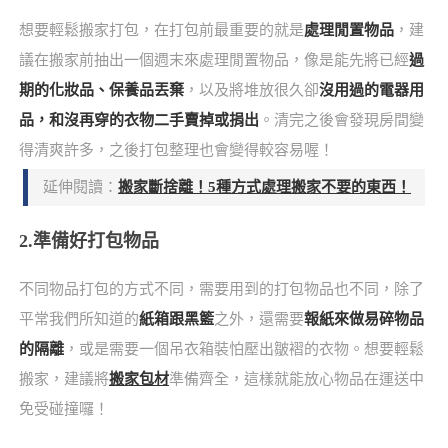
想要輕鬆搬家打包，在打包前最重要的就是
處理閒置物品
，建
議在搬家前抽出一個週末來處理閒置物品，像是能先將已經
過
期的化妝品、保養品丟棄
，以及將堆放很久卻
沒用過的電器用
品，和沒再穿的衣物二手賣掉或捐出
。清完之後會發現房間變
得清爽許多，之後打包整理也會變得較容易喔！
延伸閱讀：
搬家斷捨離！5種方式處理搬家不要的東西！
2.準備好打包物品
不同物品打包的方式不同，需要用到的打包物品也不同，除了
平常我們所知道的
紙箱跟黑籃
之外，還需要
報紙來做易碎物品
的隔離
，或是需要一個吊衣箱裝怕壓出皺褶的衣物。想要輕鬆
搬家，建議將
搬家包材
準備齊全，這樣就能放心物品在運送中
免受碰撞囉！