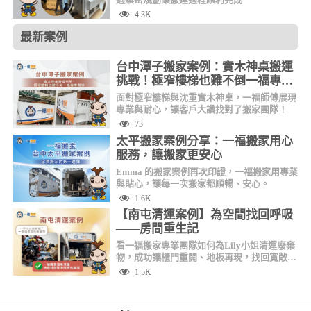
4.3K
最新案例
台中潭子搬家案例：實木神桌搬運
挑戰！極窄樓梯也難不倒一福專業
團隊
面對極窄樓梯與沈重實木神桌，一福師傅展現
專業與耐心，讓客戶大讚找對了搬家團隊！
73
太平搬家案例分享：一福搬家用心
服務，讓搬家更安心
Emma 的搬家案例再次印證，一福搬家用專業
與貼心，讓每一次搬家都順暢、安心。
1.6K
【南屯清運案例】為空間找回呼吸
——房間重生記
看一福搬家專業團隊如何為Lily小姐清運廢棄
物，成功讓櫃門重開、地板再現，找回寬敞的
生活空間！
1.5K