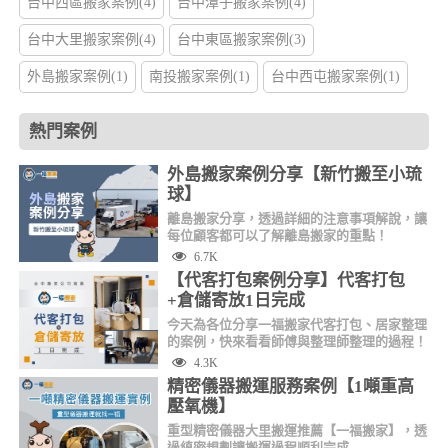
台中西區搬家案例(4)
台中潭子搬家案例(4)
台中大里搬家案例(4)
台中東區搬家案例(3)
外島搬家案例(1)
南投搬家案例(1)
台中西屯搬家案例(1)
熱門案例
外島搬家案例分享【新竹搬至小琉
球】
離島搬家分享，透過詳細的注意事項解說，讓
每位顧客都可以了解離島搬家的重點！
6.7K
【代客打包案例分享】代客打包
+倉儲寄放1日完成
今天為各位分享一福搬家代客打包、居家整理
的案例，快來看看師傅與整理師整理的過程！
4.3K
精密儀器搬運服務案例【1噸重高
壓氧機】
重型精密儀器大里搬運推薦【一福搬家】，透
過縝密規劃讓搬運過程順利完成