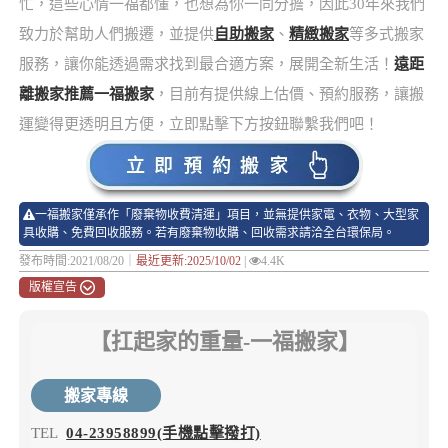
忙，這些心情一福都懂，也想為你一同分擔，因此30年來我們
致力於幫助人們搬遷，並提供
自助搬家
、
精緻搬家
等多式搬家
服務，讓你能透過需求找到最合適方案，展開全新生活！
遠距
離搬家推薦一福搬家
，目前有提供線上估價、預約服務，讓搬
運變得更透明且方便，立即點擊下方按鈕聯繫我們吧！
一福搬家僅承作「廢棄物收費清運」項目，並無提供家電、衣物、大型家
具收購、免費回收服務。若有廢棄物收購、回收需求請洽全台環保局。
發布時間:2021/08/20｜
最近更新:2025/10/02
|
4.4K
版權宣告
【扛起家的重量-一福搬家】
搬家專線
TEL
04-23958899(手機點擊撥打)