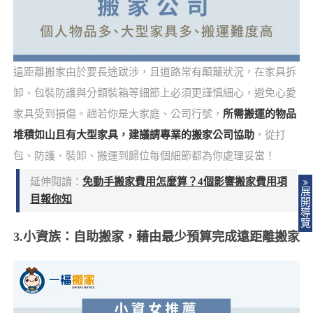
遠距離搬家由於要長途跋涉，且道路常有顛簸狀況，在家具拆
卸、包裝防護與分類裝箱等細節上必須更謹慎細心，避免心愛
家具受到損傷。趟若你是大家庭、公司行號，
所需搬運的物品
堆積如山且有大型家具，建議請專業的搬家公司協助
，從打
包、防護、裝卸、搬運到歸位每個細節都為你處理妥當！
延伸閱讀：
免動手搬家費用怎麼算？4個影響搬家費用項
展
目報你知
開
導
覽
3.小資族：自助搬家，藉由最少預算完成遠距離搬家