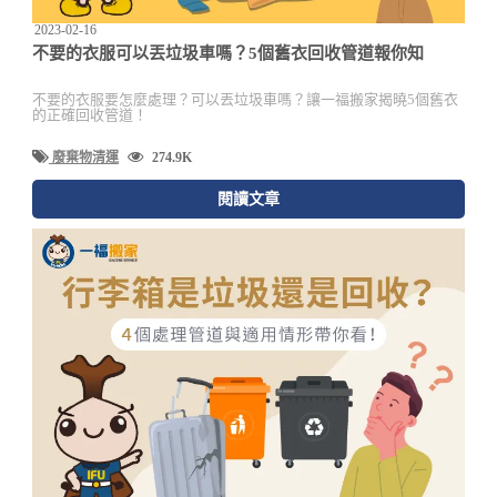
2023-02-16
不要的衣服可以丟垃圾車嗎？5個舊衣回收管道報你知
不要的衣服要怎麼處理？可以丟垃圾車嗎？讓一福搬家揭曉5個舊衣
的正確回收管道！
廢棄物清運
274.9K
閱讀文章