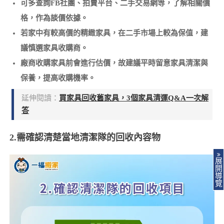
可多查詢FB社團、拍賣平台、二手交易網等，了解相關價
格，作為談價依據。
若家中有較高價的精緻家具，在二手市場上較為保值，建
議慎選家具收購商。
廠商收購家具前會進行估價，故建議平時留意家具清潔與
保養，提高收購機率。
延伸閱讀：
買家具回收舊家具，3個家具清運Q&A一次解
答
2.需確認清楚當地清潔隊的回收內容物
展
開
導
覽