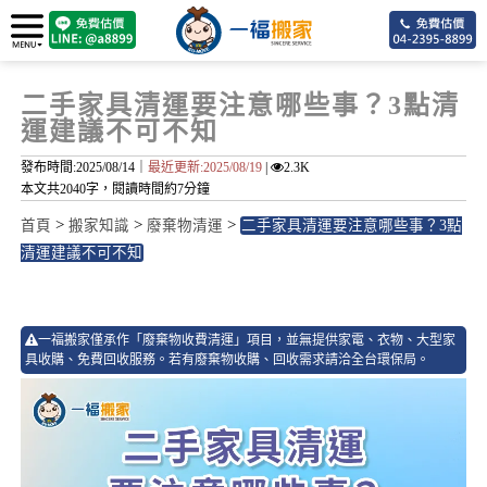
二手家具清運要注意哪些事？3點清
運建議不可不知
發布時間:2025/08/14｜
最近更新:2025/08/19
|
2.3K
本文共2040字，閱讀時間約7分鐘
>
>
>
首頁
搬家知識
廢棄物清運
二手家具清運要注意哪些事？3點
清運建議不可不知
7
一福搬家僅承作「廢棄物收費清運」項目，並無提供家電、衣物、大型家
具收購、免費回收服務。若有廢棄物收購、回收需求請洽全台環保局。