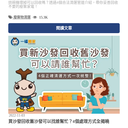
烘碗機壞掉可以回收嗎？透過4個合法清運管道介紹，帶你妥善回收
不要的廢棄家電！
廢棄物清運
15.3K
閱讀文章
2022-11-03
買沙發回收舊沙發可以找誰幫忙？4個處理方式全揭曉