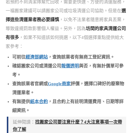
若預約不到清潔隊幫忙回收，需要更快速、方便的清運服務，
一福搬家建議可以請搬家公司或垃圾清運公司協助。但是在
選
擇這些清運業者務必要謹慎
，以免不法業者隨意將家具丟棄，
導致違規罰款影響個人權益。另外，因為
坊間的家具清運公司
有很多
，如果不知道該如何挑選，以下4個選擇重點提供給大
家參考：
可前往
經濟部網站
，查詢該業者有無商工登記資訊。
確認搬家公司或清運公司
報價透明
與否，有無計價單可參
考。
查詢該業者官網或
Google商家
評價，選擇口碑好的廢棄物
清運業者。
有無提供
紙本合約
，且合約上有註明清運費用、日期等詳
細資訊。
延伸閱讀：
找搬家公司要注意什麼？4大注意事項一次帶
你了解