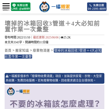
壞掉的冰箱回收3管道＋4大必知前
置作業一次彙整
發布時間:2022/11/10｜
最近更新:2025/06/06
|
25.2K
本文共3343字，閱讀時間約11分鐘
>
>
>
首頁
搬家知識
廢棄物清運
壞掉的冰箱回收3管道＋4大必知
前置作業一次彙整
41
一福搬家僅承作「廢棄物收費清運」項目，並無提供家電、衣物、大型家
具收購、免費回收服務。若有廢棄物收購、回收需求請洽全台環保局。