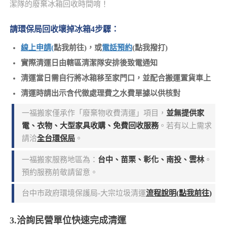
潔隊的廢棄冰箱回收時間唷！
請環保局回收壞掉冰箱4步驟：
線上申請
(
點我前往)，或
電話預約
(點我撥打)
實際清運日由轄區清潔隊安排後致電通知
清運當日需自行將冰箱移至家門口，並配合搬運置貨車上
清運時請出示含代徵處理費之水費單據以供核對
一福搬家僅承作「廢棄物收費清運」項目，
並無提供家
電、衣物、大型家具收購、免費回收服務
。若有以上需求
請洽
全台環保局
。
一福搬家服務地區為：
台中、苗栗、彰化、南投、雲林
。
預約服務前敬請留意。
台中市政府環境保護局-大宗垃圾清運
流程說明(點我前往)
3.洽詢民營單位快速完成清運