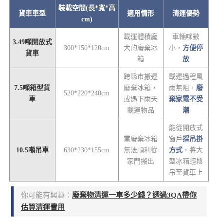
裝載空間(長*寬*高
貨車車型
適用情形
清運優勢
cm)
載運體積龐
車輛噸數
3.49噸開放式
300*150*120cm
大的廢棄冰
小，
方便停
貨車
箱
放
跨縣市搬運
載運過程風
7.5噸箱型貨
廢棄冰箱，
雨無阻，
廢
520*220*240cm
車
或遇下雨天
棄家電不受
載運物品
潮
能從開放式
當廢棄冰箱
窗戶
採吊掛
10.5噸吊車
630*230*155cm
無法順利從
方式
，將大
家門搬出
型冰箱輕鬆
吊至貨車上
你可能有興趣：
廢棄物清運一車多少錢？透過3QA帶你
估算清運費用