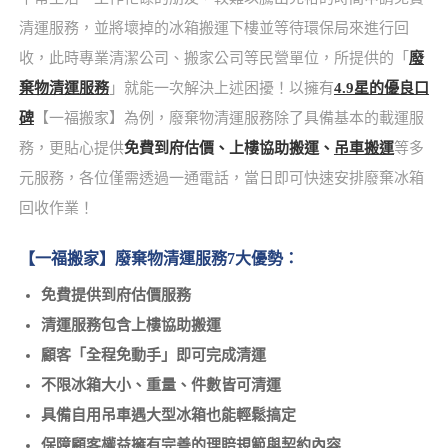
清運服務，並將壞掉的冰箱搬運下樓並等待環保局來進行回
收，此時專業清潔公司、搬家公司等民營單位，所提供的「
廢
棄物清運服務
」就能一次解決上述困擾！以擁有
4.9星的優良口
碑
【一福搬家】為例，廢棄物清運服務除了具備基本的載運服
務，更貼心提供
免費到府估價、上樓協助搬運、
吊車搬運
等多
元服務，各位僅需透過一通電話，當日即可快速安排廢棄冰箱
回收作業！
【一福搬家】廢棄物清運服務7大優勢：
免費提供到府估價服務
清運服務包含上樓協助搬運
顧客「全程免動手」即可完成清運
不限冰箱大小、重量、件數皆可清運
具備自用吊車遇大型冰箱也能輕鬆搞定
保障顧客權益擁有完善的理賠規範與契約內容