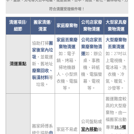
平、豐原、北屯等大台中地區，或是苗栗、台中、南投、彰化、雲林等地，方
符合清運受理條件唷！
清運項目/
搬家清運/
公司店家廢
大型家具廢
家庭廢棄物
細節
清潔
棄物清運
棄物清運
家庭丟棄廢
公司店家丟
大型廢棄物
協助打掃
搬
棄物清運
棄廢棄物清
丟棄清運
家後室內垃
如：電子
運
如：辦公
如：27吋以
圾
，並載運
鍋、烤箱、
桌、事務
上電視機、
清運重點
新、舊地址
掃地機器
機、碎紙
電冰箱、洗
廢棄回收、
人、小型烘
機、電腦螢
衣機、冷
裝潢材料
等
衣機、電腦
幕、電視
氣、暖氣、
垃圾。
等。
等。
沙發等。
搬運難度較
高的大型廢
棄物，由一
福搬家出動
公司盤點或
搬家師傅系
專業
10.5噸
家庭不易處
室內移動
後
統化協助
由