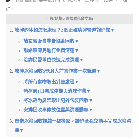
紹
，就能幫助你妥善處理不要的冰箱，現在就一起往下了解
吧！
目錄(點擊可直接看此段文章)
壞掉的冰箱怎麼處理？3個正確清運管道報你知▼
請家電販賣業者協助回收▼
聯絡環保局進行免費清運▼
洽詢民營單位快速完成清運▼
壞掉冰箱回收必知4大前置作業一次統整▼
將所有食物取出妥善處理▼
清運前1日完成停機與清理作業▼
將冰箱內層架取出另外包裝回收▼
安排回收車停放位置與清運動線▼
廢棄冰箱回收推薦一福搬家，讓你全程免動手完成冰箱清
運▼