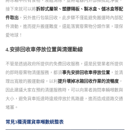
將冰箱中所有食物、液體清除，並將電器內外部擦拭乾淨後，
接下來就可以將
拆卸式層架、塑膠隔板、製冰盒、儲冰盒等配
件取出
，另外進行包裝回收，此步驟不僅能避免搬運時內部配
件滑動，進而提升搬運難度，還能落實廢棄物分類作業，環保
愛地球！
4.安排回收車停放位置與清運動線
不管是透過政府所提供的免費回收服務，還是民營業者所提供
的即時廢棄物清運服務，都須
事先安排回收車停放位置
，並清
理出寬敞的搬運動線，以利
提升壞掉冰箱回收作業的流暢度
，
因此建議大家在預約清運服務時，可以向業者詢問車輛噸數與
大小，避免貨車抵達時違規停放於馬路邊，進而造成道路交通
堵塞。
常見3種清運貨車噸數統整表