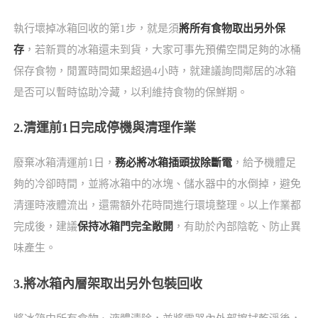
執行壞掉冰箱回收的第1步，就是須
將所有食物取出另外保
存
，若新買的冰箱還未到貨，大家可事先預備空間足夠的冰桶
保存食物，閒置時間如果超過4小時，就建議詢問鄰居的冰箱
是否可以暫時協助冷藏，以利維持食物的保鮮期。
2.清運前1日完成停機與清理作業
廢棄冰箱清運前1日，
務必將冰箱插頭拔除斷電
，給予機體足
夠的冷卻時間，並將冰箱中的冰塊、儲水器中的水倒掉，避免
清運時液體流出，還需額外花時間進行環境整理。以上作業都
完成後，建議
保持冰箱門完全敞開
，有助於內部陰乾、防止異
味產生。
3.將冰箱內層架取出另外包裝回收