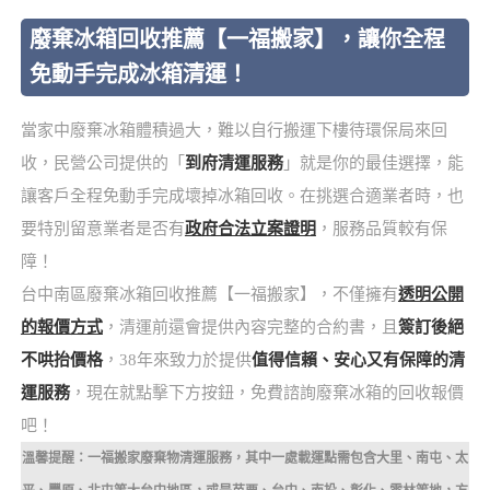
廢棄冰箱回收推薦【一福搬家】，讓你全程
免動手完成冰箱清運！
當家中廢棄冰箱體積過大，難以自行搬運下樓待環保局來回
收，民營公司提供的「
到府清運服務
」就是你的最佳選擇，能
讓客戶全程免動手完成壞掉冰箱回收。在挑選合適業者時，也
要特別留意業者是否有
政府合法立案證明
，服務品質較有保
障！
台中南區廢棄冰箱回收推薦【一福搬家】，不僅擁有
透明公開
的報價方式
，清運前還會提供內容完整的合約書，且
簽訂後絕
不哄抬價格
，38年來致力於提供
值得信賴、安心又有保障的清
運服務
，現在就點擊下方按鈕，免費諮詢廢棄冰箱的回收報價
吧！
溫馨提醒：一福搬家廢棄物清運服務，其中一處載運點需包含大里、南屯、太