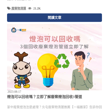
廢棄物清運
21.2K
閱讀文章
2023-08-17
燈泡可以回收嗎？立即了解廢棄燈泡回收3管道
家中廢棄燈泡怎麼處理？北屯廢棄物清運推薦【一福搬家】告訴你回