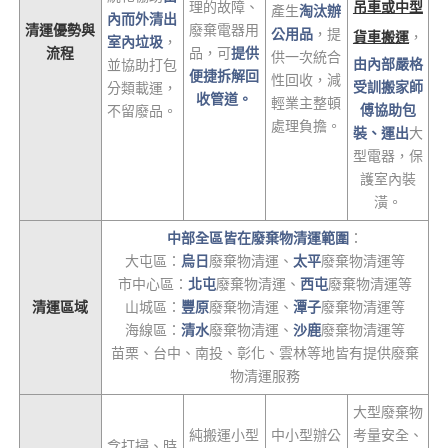
理的故障、
吊車或中型
產生
淘汰辦
內而外清出
清運優勢與
廢棄電器用
公用品
，提
貨車搬運
，
室內垃圾
，
流程
品，可
提供
供一次統合
由內部嚴格
並協助打包
便捷拆解回
性回收，減
受訓搬家師
分類載運，
收管道。
輕業主整頓
傅協助包
不留廢品。
處理負擔。
裝、運出
大
型電器，保
護室內裝
潢。
中部全區皆在廢棄物清運範圍
：
大屯區：
烏日
廢棄物清運、
太平
廢棄物清運等
市中心區：
北屯
廢棄物清運、
西屯
廢棄物清運等
清運區域
山城區：
豐原
廢棄物清運、
潭子
廢棄物清運等
海線區：
清水
廢棄物清運、
沙鹿
廢棄物清運等
苗栗、台中、南投、彰化、雲林等地皆有提供廢棄
物清運服務
大型廢棄物
純搬運小型
中小型辦公
考量安全、
含打掃、時