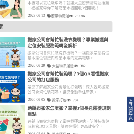
木板可以丟垃圾車嗎？就讓大里廢棄物清運推薦
一福搬家帶你了解廢棄木板回收3個要點！
2023-06-13
廢棄物清運
232.9K
章
搬家公司會幫忙裝洗衣機嗎？專業搬運與
定位安裝服務範疇全解析
搬家公司會幫忙裝洗衣機嗎？一福搬家帶您看懂
基本定位銜接與專業水電的完美範疇。
2026-06-29
大型物品運送
382
搬家公司會幫忙裝箱嗎？3個QA看懂搬家
公司的打包服務
帶您了解搬家公司會幫忙打包嗎！深入說明搬家
公司會幫忙裝箱嗎，讓您免動手住新家。
2026-06-05
搬家打包
784
展
跨縣市搬家怎麼搬？掌握3個長途遷徙規劃
開
導
重點
覽
跨縣市搬家怎麼搬？掌握載運評估、防護技術與
時程管理3大重點，讓長途遷徙更高效安全。
2026-05-04