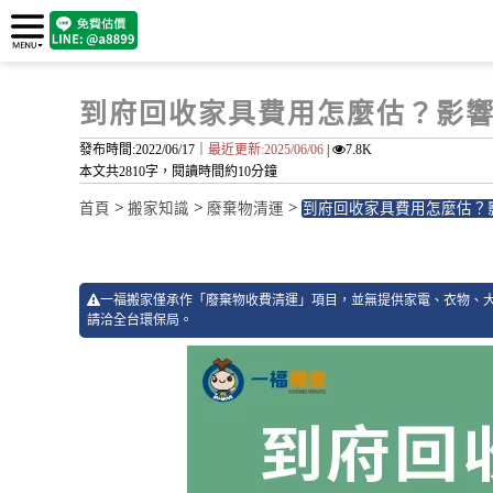
到府回收家具費用怎麼估？影響
發布時間:2022/06/17｜
最近更新:2025/06/06
|
7.8K
本文共2810字，閱讀時間約10分鐘
>
>
>
首頁
搬家知識
廢棄物清運
到府回收家具費用怎麼估？
一福搬家僅承作「廢棄物收費清運」項目，並無提供家電、衣物、
請洽全台環保局。