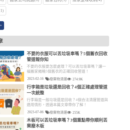
1)
+
章
不要的衣服可以丟垃圾車嗎？5個舊衣回收
管道報你知
不要的衣服要怎麼處理？可以丟垃圾車嗎？讓一
福搬家揭曉5個舊衣的正確回收管道！
2023-02-16
廢棄物清運
274.9K
行李箱是垃圾還是回收？4個正確處理管道
一次統整
行李箱是一般垃圾還是回收？4個合法清運管道與
適用情形，透過本篇文章帶你了解！
2023-07-06
廢棄物清運
255K
木板可以丟垃圾車嗎？3個重點帶你順利丟
棄廢木板