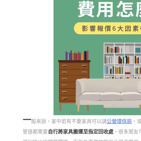
一
般來說，家中若有不要家具可以請
公營環保局
，
管道都需要
自行將家具搬運至指定回收處
，很多朋友