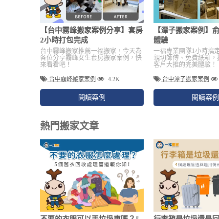
【台中霧峰搬家案例分享】套房
【潭子搬家案例】
2小時打包完成
體驗
台中霧峰搬家推薦一福搬家，今天為
一福專業團隊1小時搞
各位分享霧峰女生套房搬家案例，快
親切師傅、免費紙箱，
來看看吧！
客戶大推的完美體驗！
台中霧峰搬家案例
4.2K
台中潭子搬家案例
閱讀案例
閱讀案例
熱門搬家文章