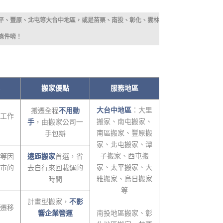
平、豐原、北屯等大台中地區，或是苗栗、南投、彰化、雲林
條件唷！
搬家優點
服務地區
大台中地區
：大里
搬遷全程
不用動
工作
搬家、南屯搬家、
手
，由搬家公司一
南區搬家、豐原搬
手包辦
家、北屯搬家、潭
子搬家、西屯搬
等因
遠距搬家
首選，省
家、太平搬家、大
市的
去自行來回載運的
雅搬家、烏日搬家
時間
等
計畫型搬家，
不影
遷移
響企業營運
南投地區搬家、彰