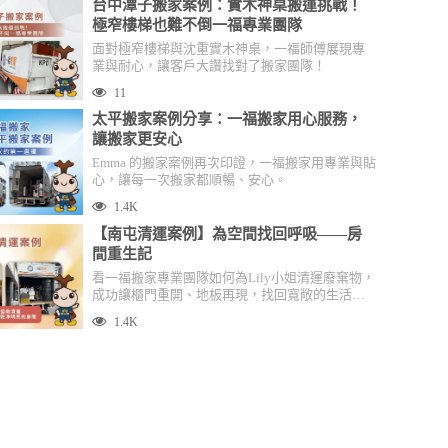
台中潭子搬家案例：實木神桌搬運挑戰！
極窄樓梯也難不倒一福專業團隊
面對極窄樓梯與沈重實木神桌，一福師傅展現專
業與耐心，讓客戶大讚找對了搬家團隊！
11
太平搬家案例分享：一福搬家用心服務，
讓搬家更安心
Emma 的搬家案例再次印證，一福搬家用專業與貼
心，讓每一次搬家都順暢、安心。
1.4K
【南屯清運案例】為空間找回呼吸——房
間重生記
看一福搬家專業團隊如何為Lily小姐清運廢棄物，
成功讓櫃門重開、地板再現，找回寬敞的生活空
間！
1.4K