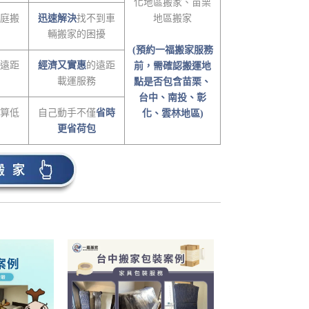
化地區搬家、苗栗
庭搬
迅速解決
找不到車
地區搬家
輛搬家的困擾
(預約一福搬家服務
遠距
經濟又實惠
的遠距
前，需確認搬運地
載運服務
點是否包含苗栗、
台中、南投、彰
算低
自己動手不僅
省時
化、雲林地區)
更省荷包