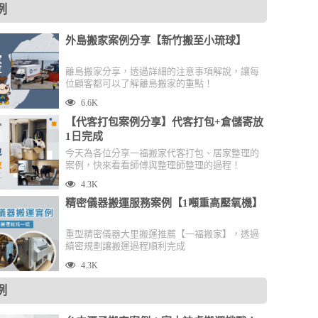
例
外島搬家案例分享【新竹搬至小琉球】
離島搬家分享，透過詳細的注意事項解說，讓每
位顧客都可以了解離島搬家的重點！
6.6K
【代客打包案例分享】代客打包+倉儲寄放
1日完成
今天為各位分享一福搬家代客打包、居家整理的
案例，快來看看師傅與整理師整理的過程！
4.3K
精密儀器搬運服務案例【1噸重高壓氧機】
重型精密儀器大里搬運推薦【一福搬家】，透過
縝密規劃讓搬運過程順利完成
4.3K
例