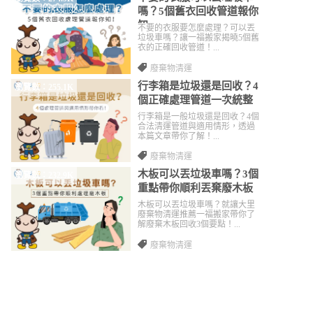
嗎？5個舊衣回收管道報你
知
不要的衣服要怎麼處理？可以丟
垃圾車嗎？讓一福搬家揭曉5個舊
衣的正確回收管道！...
廢棄物清運
行李箱是垃圾還是回收？4
瀏覽數：255.1K
個正確處理管道一次統整
行李箱是一般垃圾還是回收？4個
合法清運管道與適用情形，透過
本篇文章帶你了解！...
廢棄物清運
木板可以丟垃圾車嗎？3個
瀏覽數：232.9K
重點帶你順利丟棄廢木板
木板可以丟垃圾車嗎？就讓大里
廢棄物清運推薦一福搬家帶你了
解廢棄木板回收3個要點！...
廢棄物清運