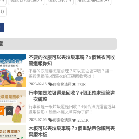
1)
+
章
不要的衣服可以丟垃圾車嗎？5個舊衣回收
管道報你知
不要的衣服要怎麼處理？可以丟垃圾車嗎？讓一
福搬家揭曉5個舊衣的正確回收管道！
2023-02-16
廢棄物清運
275K
行李箱是垃圾還是回收？4個正確處理管道
一次統整
行李箱是一般垃圾還是回收？4個合法清運管道與
適用情形，透過本篇文章帶你了解！
2023-07-06
廢棄物清運
255.1K
木板可以丟垃圾車嗎？3個重點帶你順利丟
棄廢木板