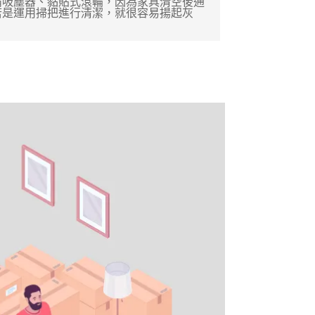
備吸塵器、黏貼式滾輪，因為家具清空後通
若是運用掃把進行清潔，就很容易揚起灰