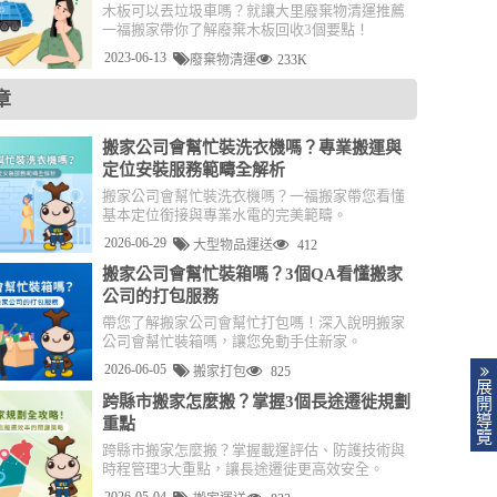
木板可以丟垃圾車嗎？就讓大里廢棄物清運推薦
一福搬家帶你了解廢棄木板回收3個要點！
2023-06-13
廢棄物清運
233K
章
搬家公司會幫忙裝洗衣機嗎？專業搬運與
定位安裝服務範疇全解析
搬家公司會幫忙裝洗衣機嗎？一福搬家帶您看懂
基本定位銜接與專業水電的完美範疇。
2026-06-29
大型物品運送
412
搬家公司會幫忙裝箱嗎？3個QA看懂搬家
公司的打包服務
帶您了解搬家公司會幫忙打包嗎！深入說明搬家
公司會幫忙裝箱嗎，讓您免動手住新家。
2026-06-05
搬家打包
825
展
跨縣市搬家怎麼搬？掌握3個長途遷徙規劃
開
導
重點
覽
跨縣市搬家怎麼搬？掌握載運評估、防護技術與
時程管理3大重點，讓長途遷徙更高效安全。
2026-05-04