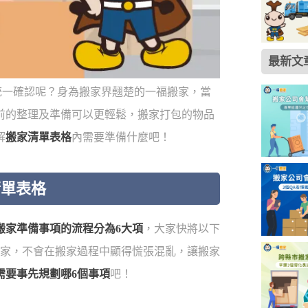
最新文
統一確認呢？身為搬家界翹楚的一福搬家，當
前的整理及準備可以更輕鬆，搬家打包的物品
解
搬家清單表格
內需要準備什麼吧！
清單表格
搬家準備事項的流程分為6大項
，大家快將以下
搬家，不會在搬家過程中顯得慌張混亂，讓搬家
需要事先規劃哪6個事項
吧！