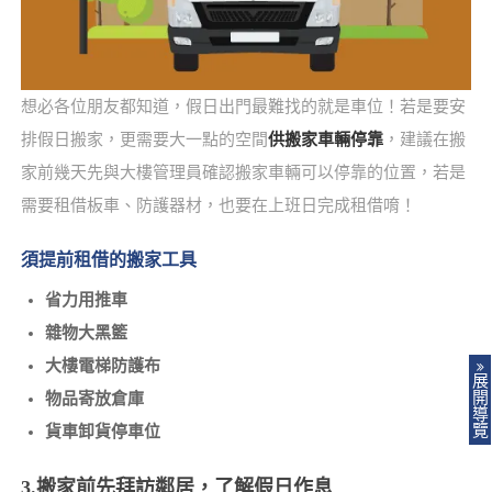
想必各位朋友都知道，假日出門最難找的就是車位！若是要安
排假日搬家，更需要大一點的空間
供搬家車輛停靠
，建議在搬
家前幾天先與大樓管理員確認搬家車輛可以停靠的位置，若是
需要租借板車、防護器材，也要在上班日完成租借唷！
須提前租借的搬家工具
省力用推車
雜物大黑籃
大樓電梯防護布
展
開
物品寄放倉庫
導
覽
貨車卸貨停車位
3.搬家前先拜訪鄰居，了解假日作息