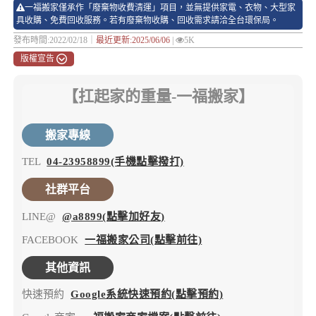
一福搬家僅承作「廢棄物收費清運」項目，並無提供家電、衣物、大型家
具收購、免費回收服務。若有廢棄物收購、回收需求請洽全台環保局。
發布時間:2022/02/18｜
最近更新:2025/06/06
|
5K
版權宣告
【扛起家的重量-一福搬家】
搬家專線
TEL
04-23958899(手機點擊撥打)
社群平台
LINE@
@a8899(點擊加好友)
FACEBOOK
一福搬家公司(點擊前往)
其他資訊
快速預約
Google系統快速預約(點擊預約)