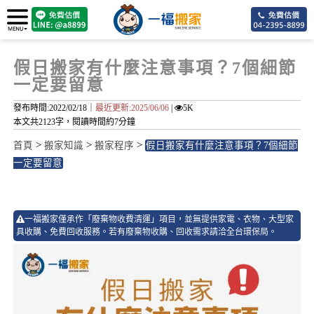
假日搬家有什麼注意事項？7個細節
一定要留意
發布時間:2022/02/18｜
最近更新:2025/06/06
|
5K
本文共2123字，閱讀時間約7分鐘
>
>
>
首頁
搬家知識
搬家程序
假日搬家有什麼注意事項？7個細節
一定要留意
8
一福搬家僅承作「廢棄物收費清運」項目，並無提供家電、衣物、大型家
具收購、免費回收服務。若有廢棄物收購、回收需求請洽全台環保局。