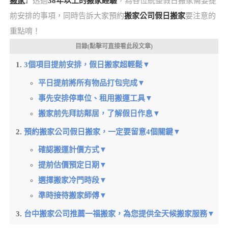
搬家
】透過
38年以上的搬家經驗
，為各位統整假日搬家需要提
前安排的事項，同時告訴大家預約
搬家公司假日搬家
要注意的
重點唷！
目錄(點擊可直接看此段文章)
3個項目提前安排，假日搬家超輕鬆▼
平日提前將所有物品打包完成▼
事先安排停車位、租用搬運工具▼
搬家前先拜訪鄰居，了解假日作息▼
預約搬家公司假日搬家，一定要留意4個關鍵▼
確認搬運計價方式▼
提前估價預定日期▼
選擇搬家冷門時段▼
準時接待搬家師傅▼
台中搬家公司推薦一福搬家，為您提供全天候搬家服務▼