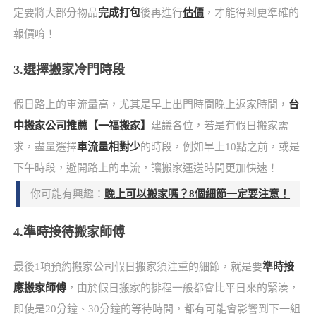
定要將大部分物品
完成打包
後再進行
估價
，才能得到更準確的
報價唷！
3.選擇搬家冷門時段
假日路上的車流量高，尤其是早上出門時間晚上返家時間，
台
中搬家公司推薦【一福搬家】
建議各位，若是有假日搬家需
求，盡量選擇
車流量相對少
的時段，例如早上10點之前，或是
下午時段，避開路上的車流，讓搬家運送時間更加快速！
你可能有興趣：
晚上可以搬家嗎？8個細節一定要注意！
4.準時接待搬家師傅
最後1項預約搬家公司假日搬家須注重的細節，就是要
準時接
應搬家師傅
，由於假日搬家的排程一般都會比平日來的緊湊，
即使是20分鐘、30分鐘的等待時間，都有可能會影響到下一組