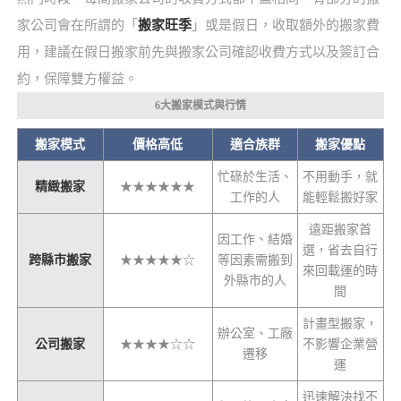
家公司會在所謂的「
搬家旺季
」或是假日，收取額外的搬家費
用，建議在假日搬家前先與搬家公司確認收費方式以及簽訂合
約，保障雙方權益。
6大搬家模式與行情
搬家模式
價格高低
適合族群
搬家優點
忙碌於生活、
不用動手，就
精緻搬家
★★★★★★
工作的人
能輕鬆搬好家
遠距搬家首
因工作、結婚
選，省去自行
跨縣市搬家
★★★★★☆
等因素需搬到
來回載運的時
外縣市的人
間
計畫型搬家，
辦公室、工廠
公司搬家
★★★★☆☆
不影響企業營
遷移
運
迅速解決找不