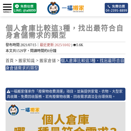
個人倉庫比較這3種，找出最符合自
身倉儲需求的類型
發布時間:2021/07/15｜
最近更新:2025/10/02
|
5.6K
本文共1529字，閱讀時間約6分鐘
>
>
>
首頁
搬家知識
搬家倉儲
個人倉庫比較這3種，找出最符合自
身倉儲需求的類型
6
一福搬家僅承作「廢棄物收費清運」項目，並無提供家電、衣物、大型家
具收購、免費回收服務。若有廢棄物收購、回收需求請洽全台環保局。