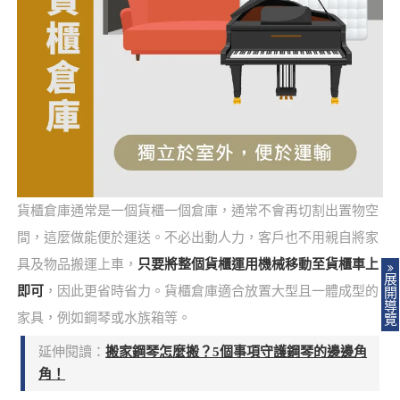
貨櫃倉庫通常是一個貨櫃一個倉庫，通常不會再切割出置物空
間，這麼做能便於運送。不必出動人力，客戶也不用親自將家
具及物品搬運上車，
只要將整個貨櫃運用機械移動至貨櫃車上
展
即可
，因此更省時省力。貨櫃倉庫適合放置大型且一體成型的
開
導
家具，例如鋼琴或水族箱等。
覽
延伸閱讀：
搬家鋼琴怎麼搬？5個事項守護鋼琴的邊邊角
角！