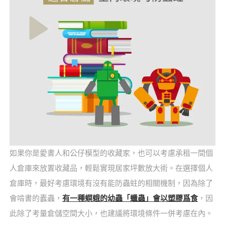
如果你是愛書人和公仔模型的收藏家，也可以考慮承租一間個
人倉庫來放置收藏品，輕鬆實現居家坪數放大術。在選擇個人
倉庫時，最好考慮環境有沒有能防蟲蛀的相關機制，因為除了
會啃書的蠹蟲，
有一種螟蛾的幼蟲「蠟蟲」會以塑膠爲食
，因
此除了考量倉儲空間大小，也建議將環境條件一併考慮在內。