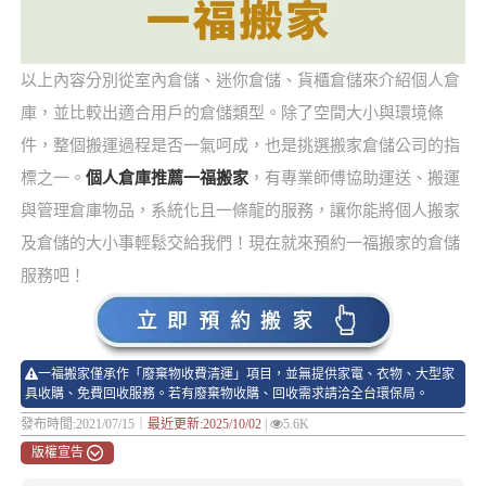
以上內容分別從室內倉儲、迷你倉儲、貨櫃倉儲來介紹個人倉
庫，並比較出適合用戶的倉儲類型。除了空間大小與環境條
件，整個搬運過程是否一氣呵成，也是挑選搬家倉儲公司的指
標之一。
個人倉庫推薦一福搬家
，有專業師傅協助運送、搬運
與管理倉庫物品，系統化且一條龍的服務，讓你能將個人搬家
及倉儲的大小事輕鬆交給我們！現在就來預約一福搬家的倉儲
服務吧！
一福搬家僅承作「廢棄物收費清運」項目，並無提供家電、衣物、大型家
具收購、免費回收服務。若有廢棄物收購、回收需求請洽全台環保局。
發布時間:2021/07/15｜
最近更新:2025/10/02
|
5.6K
版權宣告