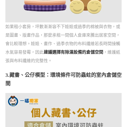
如果租小套房，坪數漸漸容不下娃娃或過季的棉被與衣物，或
是圖畫、版畫作品，那麼承租一間個人倉庫來騰出居家空間，
會比較理想。娃娃、畫作、過季衣物的布料纖維若長時間接觸
水氣容易發霉，因此
建議選擇有除濕設備的倉儲空間
，維護紙
張與布料纖維的完整性。
3.藏書、公仔模型：環境條件可防蟲蛀的室內倉儲空
間