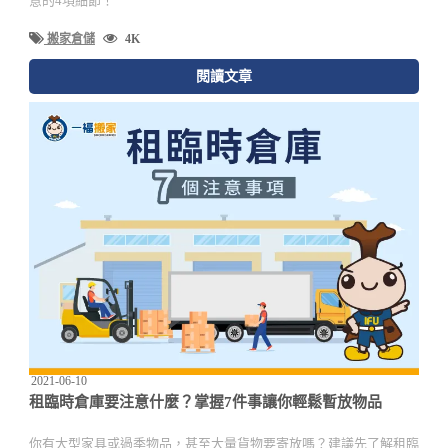
意的4項細節！
搬家倉儲
4K
閱讀文章
2021-06-10
租臨時倉庫要注意什麼？掌握7件事讓你輕鬆暫放物品
你有大型家具或過季物品，甚至大量貨物要寄放嗎？建議先了解租臨