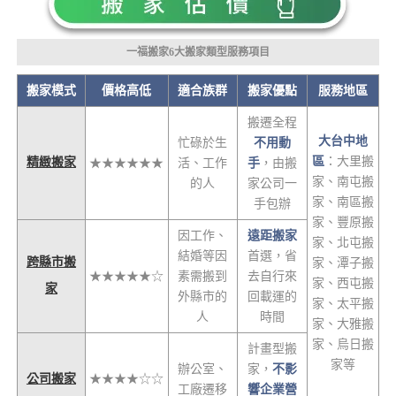
一福搬家6大搬家類型服務項目
搬家模式
價格高低
適合族群
搬家優點
服務地區
搬遷全程
大台中地
忙碌於生
不用動
區
：大里搬
精緻搬家
★★★★★★
活、工作
手
，由搬
家、南屯搬
的人
家公司一
家、南區搬
手包辦
家、豐原搬
因工作、
遠距搬家
家、北屯搬
結婚等因
首選，省
跨縣市搬
家、潭子搬
★★★★★☆
素需搬到
去自行來
家、西屯搬
家
外縣市的
回載運的
家、太平搬
人
時間
家、大雅搬
家、烏日搬
計畫型搬
家等
辦公室、
家，
不影
公司搬家
★★★★☆☆
工廠遷移
響企業營