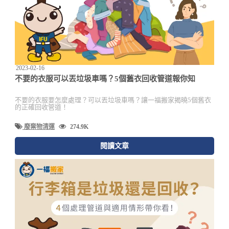
2023-02-16
不要的衣服可以丟垃圾車嗎？5個舊衣回收管道報你知
不要的衣服要怎麼處理？可以丟垃圾車嗎？讓一福搬家揭曉5個舊衣
的正確回收管道！
廢棄物清運
274.9K
閱讀文章