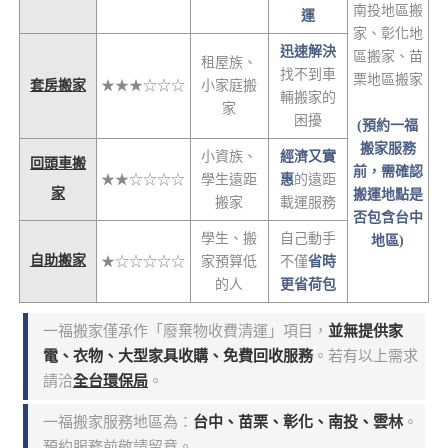
南投地區搬
運
家、彰化地
迅速解決
區搬家、苗
租屋族、
找不到車
栗地區搬家
套房搬家
★★★☆☆☆
小家庭搬
輛搬家的
家
困擾
(預約一福
搬家服務
小資族、
經濟又實
回頭車搬
前，需確認
★★☆☆☆☆
學生遠距
惠
的遠距
家
搬運地點是
搬家
載運服務
否包含台中
學生、搬
自己動手
地區)
自助搬家
★☆☆☆☆☆
家預算低
不僅
省時
的人
更省荷包
一福搬家僅承作「廢棄物收費清運」項目，
並無提供家
電、衣物、大型家具收購、免費回收服務
。若有以上需求
請洽
全台環保局
。
一福搬家服務地區為：
台中、苗栗、彰化、南投、雲林
。
預約服務前敬請留意。