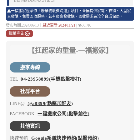
一福搬家僅承作「廢棄物收費清運」項目，並無提供家電、衣物、大型家
具收購、免費回收服務。若有廢棄物收購、回收需求請洽全台環保局。
發布時間:2024/06/13｜
最近更新:2024/11/21
|
58.7K
版權宣告
【扛起家的重量-一福搬家】
搬家專線
TEL
04-23958899(手機點擊撥打)
社群平台
LINE@
@a8899(點擊加好友)
FACEBOOK
一福搬家公司(點擊前往)
其他資訊
快速預約
Google系統快速預約(點擊預約)