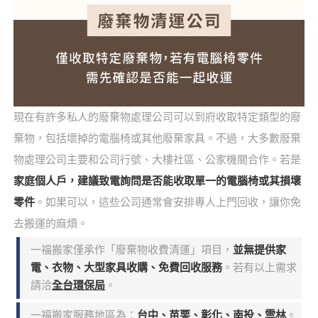
現在有許多私人的廢棄物處理公司可以到府收取特定類型的廢
棄物，包括壞掉的電腦椅或其他廢棄家具。不過，大多數廢棄
物處理公司主要和公司行號、大樓社區、公家機關合作。若是
家庭個人戶，建議致電詢問是否能收取單一的電腦椅或其損壞
零件
。如果可以，這些公司通常會安排專人上門回收，讓你免
去搬運的麻煩。
一福搬家僅承作「廢棄物收費清運」項目，
並無提供家
電、衣物、大型家具收購、免費回收服務
。若有以上需求
請洽
全台環保局
。
一福搬家服務地區為：
台中、苗栗、彰化、南投、雲林
。