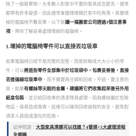
除了一般廢棄物，大多數人對家中不要的家具該怎麼丟，通常
都帶有許多疑惑，因此通常會選擇堆積於家中的角落。其實壞
掉的電腦椅不難丟棄，以下就
讓一福搬家公司透過3個注意事
項
，帶你了解妥善處理壞掉的電腦椅。
1.壞掉的電腦椅零件可以直接丟垃圾車
如果電腦椅已經不是完整的型態，而是拆解成大大小小的零
件，可以
將這些零件全部集中於垃圾袋中，包裹妥善後，直接
丟進循線垃圾車中
，而不需要再分類和回收。不過，要注意的
是，如果
有螺絲等尖銳的金屬，建議將它們收集起來後另外用
紙盒包裝
，並交給回收車的清潔隊員處理，因為螺絲屬於危險
物品，容易造成傷害。這樣可以確保回收過程的安全，避免對
清潔人員造成潛在的危險。
延伸閱讀：
大型家具清運可以找誰？4管道+5大處理流程
全揭曉