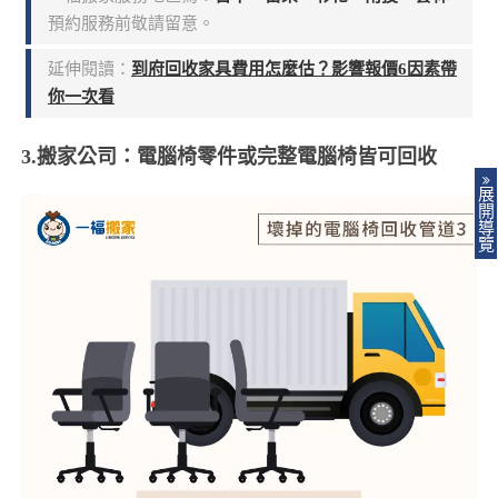
預約服務前敬請留意。
延伸閱讀：
到府回收家具費用怎麼估？影響報價6因素帶
你一次看
3.搬家公司：電腦椅零件或完整電腦椅皆可回收
展
開
導
覽