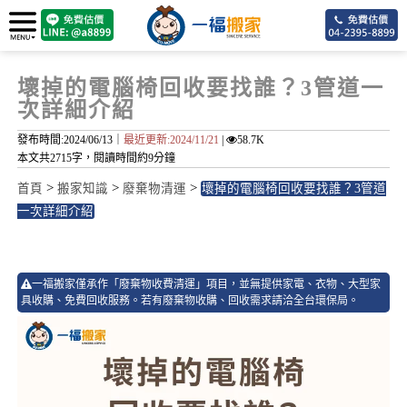
壞掉的電腦椅回收要找誰？3管道一
次詳細介紹
發布時間:2024/06/13｜
最近更新:2024/11/21
|
58.7K
本文共2715字，閱讀時間約9分鐘
>
>
>
首頁
搬家知識
廢棄物清運
壞掉的電腦椅回收要找誰？3管道
一次詳細介紹
16
一福搬家僅承作「廢棄物收費清運」項目，並無提供家電、衣物、大型家
具收購、免費回收服務。若有廢棄物收購、回收需求請洽全台環保局。