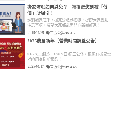
搬家流氓如何避免？一福提醒您別被「低
價」所吸引！
越到搬家旺季，搬家流氓越猖獗，提醒大家幾點
注意事項，希望大家都能開開心新搬好家！
2019/11/29
官方公告
4.6K
2025農曆新年【營業時間調整公告】
01/28(二)除夕~02/02(日)初五公休，歡迎有搬家需
求的朋友提前預約！
2025/01/17
官方公告
4.4K