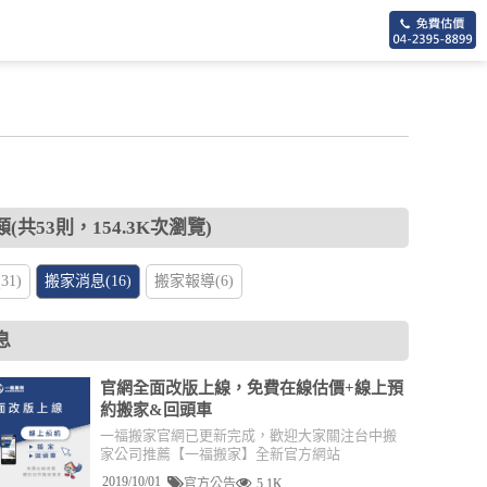
(共53則，154.3K次瀏覽)
1)
搬家消息(16)
搬家報導(6)
息
官網全面改版上線，免費在線估價+線上預
約搬家&回頭車
一福搬家官網已更新完成，歡迎大家關注台中搬
家公司推薦【一福搬家】全新官方網站
2019/10/01
官方公告
5.1K