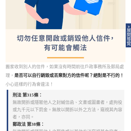
展
開
導
覽
搬家收到別人的信件，如果沒有時間前往戶政事務所及郵局處
理，
是否可以自行銷毀或丟棄對方的信件呢？絕對是不行的！
小心這樣的行為會違法！
刑法 第315條：
無故開拆或隱匿他人之封緘信函、文書或圖畫者，處拘役
或九千元以下罰金。無故以開拆以外之方法，窺視其內容
者，亦同。
郵政法 第38條：