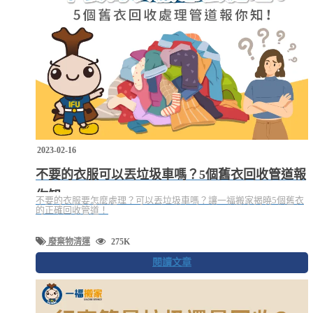
2023-02-16
不要的衣服可以丟垃圾車嗎？5個舊衣回收管道報
你知
不要的衣服要怎麼處理？可以丟垃圾車嗎？讓一福搬家揭曉5個舊衣
的正確回收管道！
廢棄物清運
275K
閱讀文章