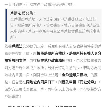
一直收到信，可以前往戶政事務所辦理申請。
戶籍法 第50條：
全戶遷離戶籍地，未於法定期間申請遷徙登記，無法催
告，經房屋所有權人、管理機關、地方自治機關申請或無
人申請時，戶政事務所得將其全戶戶籍暫遷至該戶政事務
所。
依據
戶籍法
第50條的規定，房屋所有權人若要強制將特定的戶
籍辦理遷出手續，應
攜帶房屋所有權狀、房屋所持有權人身分
證等證明文件
，前往
所在地戶政事務所
申請，由公家機關催告
對方遷至現住地或戶政所；另外要特別注意的是，若對方為同
地址內單獨一戶，則符合以上法規「
全戶遷離戶籍地
」的要
點，但若是在
同地址內同戶口
下，則
應先申請「
同址分戶
」
，
讓對方單獨成為獨立一戶，再申請以上的程序，才得以將對方
戶籍遷離！