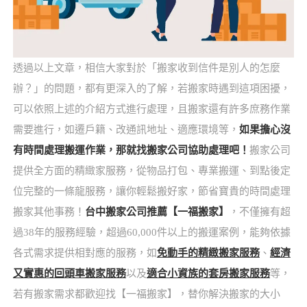
透過以上文章，相信大家對於「搬家收到信件是別人的怎麼
辦？」的問題，都有更深入的了解，若搬家時遇到這項困擾，
可以依照上述的介紹方式進行處理，且搬家還有許多庶務作業
需要進行，如遷戶籍、改通訊地址、適應環境等，
如果擔心沒
有時間處理搬運作業，那就找搬家公司協助處理吧！
搬家公司
提供全方面的精緻家服務，從物品打包、專業搬運、到點後定
位完整的一條龍服務，讓你輕鬆搬好家，節省寶貴的時間處理
搬家其他事務！
台中搬家公司推薦【一福搬家】
，不僅擁有超
過38年的服務經驗，超過60,000件以上的搬運案例，能夠依據
各式需求提供相對應的服務，如
免動手的精緻搬家服務
、
經濟
又實惠的回頭車搬家服務
以及
適合小資族的套房搬家服務
等，
若有搬家需求都歡迎找【一福搬家】，替你解決搬家的大小