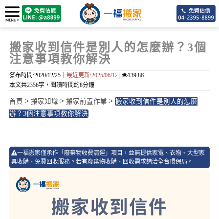
搬家收到信件是別人的怎麼辦？3個
注意事項教你解決
發布時間:2020/12/25｜
最近更新:2025/06/12
|
139.8K
本文共2356字，閱讀時間約8分鐘
>
>
>
首頁
搬家知識
搬家前置作業
搬家收到信件是別人的怎麼
辦？3個注意事項教你解決
55
一福搬家僅承作「廢棄物收費清運」項目，並無提供家電、衣物、大型家
具收購、免費回收服務。若有廢棄物收購、回收需求請洽全台環保局。