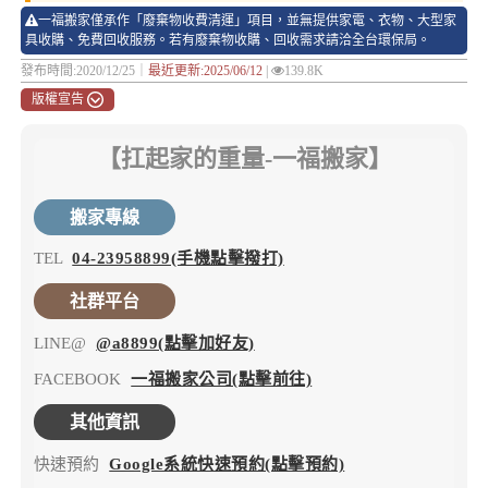
一福搬家僅承作「廢棄物收費清運」項目，並無提供家電、衣物、大型家
具收購、免費回收服務。若有廢棄物收購、回收需求請洽全台環保局。
發布時間:2020/12/25｜
最近更新:2025/06/12
|
139.8K
版權宣告
【扛起家的重量-一福搬家】
搬家專線
TEL
04-23958899(手機點擊撥打)
社群平台
LINE@
@a8899(點擊加好友)
FACEBOOK
一福搬家公司(點擊前往)
其他資訊
快速預約
Google系統快速預約(點擊預約)