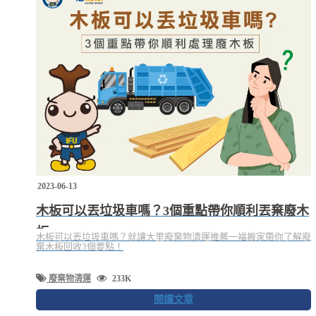
2023-06-13
木板可以丟垃圾車嗎？3個重點帶你順利丟棄廢木
板
木板可以丟垃圾車嗎？就讓大里廢棄物清運推薦一福搬家帶你了解廢
棄木板回收3個要點！
廢棄物清運
233K
閱讀文章