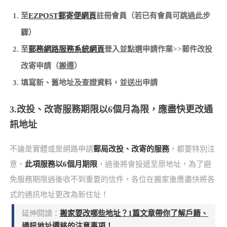
至
EZPOST郵寄便網頁
註冊會員（若已有會員可跳過此步
驟）
至
郵務網路服務系統網頁
登入並點選申請作業>>郵件改投
改寄申請（搬遷）
填寫新、舊地址及查證資料，並送出申請
3.改投、改寄服務期限以6個月為限，應盡快更改通
訊地址
不論是實體或是網路申請
郵局改投、改寄的服務
，都要特別注
意，
此項服務以6個月期限
，過後將會投遞至原地址，為了避
免服務期限過後收不到重要的信件，各位在搬家後應盡快將各
式的通訊地址更改為新住址！
延伸閱讀：
搬家要改哪些地址？1篇文章帶你了解戶籍、
通訊地址遷移的注意事項！