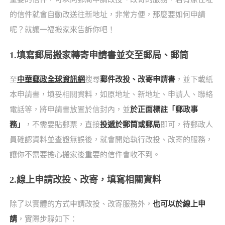
的信件就會自動改送往新地址，非常方便，那麼要如何申請
呢？就讓一福搬家來告訴你吧！
1.填寫郵局搬家轉寄申請書並交至郵局、郵筒
至
中華郵政全球資訊網
搜尋
郵件改投、改寄申請書
，並下載紙
本申請書，填妥相關資料，如原地址、新地址、申請人、聯絡
電話等，將申請書放置於信封內，並
於正面標註「郵政事
務」
，不需要貼郵票，直接
投遞於郵筒或郵局
即可，待郵政人
員確認資料並查證無誤後，就會開始執行改投、改寄的服務，
讓你不需要擔心搬家後重要的信件會收不到。
2.線上申請改投、改寄，填寫相關資料
除了以實體的方式申請改投、改寄服務外，
也可以於線上申
請
，實際步驟如下：